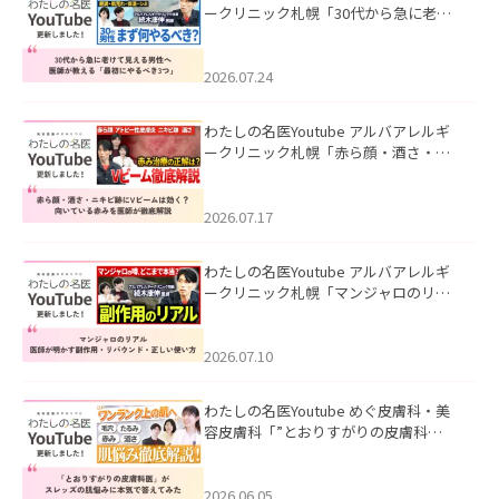
ークリニック札幌「30代から急に老け
て見える男性へ｜医師が教える「最初
にやるべき3つ」」を公開いたしまし
た。
2026.07.24
わたしの名医Youtube アルバアレルギ
ークリニック札幌「赤ら顔・酒さ・ニ
キビ跡にVビームは効く？向いている赤
みを医師が徹底解説」を公開いたしま
した。
2026.07.17
わたしの名医Youtube アルバアレルギ
ークリニック札幌「マンジャロのリア
ル｜医師が明かす副作用・リバウン
ド・正しい使い方」を公開いたしまし
た。
2026.07.10
わたしの名医Youtube めぐ皮膚科・美
容皮膚科「”とおりすがりの皮膚科
医”がスレッズの肌悩みに本気で答えて
みた」を公開いたしました。
2026.06.05