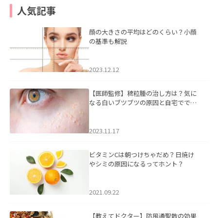
人気記事
顔の大きさの平均はどのくらい？小顔
の基準も解説
2023.12.12
【医師監修】稗粒腫の治し方は？気に
なる白いブツブツの原因と自宅ででき
るケアについて
2023.11.17
ビタミンCは朝つけちゃだめ？日焼け
やシミの原因になるってホント？
2021.09.22
【教えてドクター】防風通聖散の効果