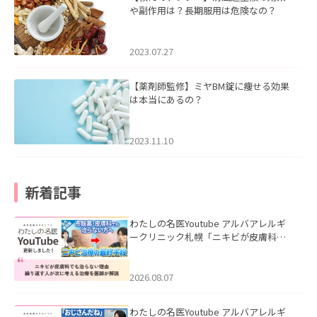
や副作用は？長期服用は危険なの？
2023.07.27
【薬剤師監修】ミヤBM錠に痩せる効果
は本当にあるの？
2023.11.10
新着記事
わたしの名医Youtube アルバアレルギ
ークリニック札幌「ニキビが皮膚科で
も治らない理由｜繰り返す人が次に考
える治療を医師が解説」を公開いたし
ました。
2026.08.07
わたしの名医Youtube アルバアレルギ