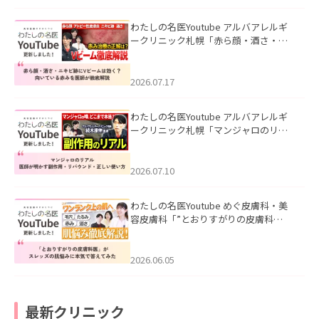
わたしの名医Youtube アルバアレルギ
ークリニック札幌「赤ら顔・酒さ・ニ
キビ跡にVビームは効く？向いている赤
みを医師が徹底解説」を公開いたしま
した。
2026.07.17
わたしの名医Youtube アルバアレルギ
ークリニック札幌「マンジャロのリア
ル｜医師が明かす副作用・リバウン
ド・正しい使い方」を公開いたしまし
た。
2026.07.10
わたしの名医Youtube めぐ皮膚科・美
容皮膚科「”とおりすがりの皮膚科
医”がスレッズの肌悩みに本気で答えて
みた」を公開いたしました。
2026.06.05
最新クリニック