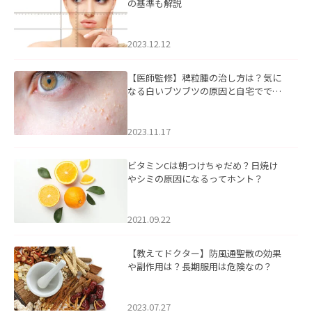
の基準も解説
2023.12.12
【医師監修】稗粒腫の治し方は？気に
なる白いブツブツの原因と自宅ででき
るケアについて
2023.11.17
ビタミンCは朝つけちゃだめ？日焼け
やシミの原因になるってホント？
2021.09.22
【教えてドクター】防風通聖散の効果
や副作用は？長期服用は危険なの？
2023.07.27