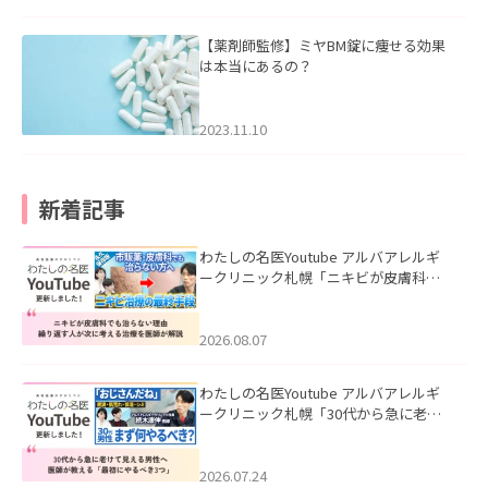
【薬剤師監修】ミヤBM錠に痩せる効果
は本当にあるの？
2023.11.10
新着記事
わたしの名医Youtube アルバアレルギ
ークリニック札幌「ニキビが皮膚科で
も治らない理由｜繰り返す人が次に考
える治療を医師が解説」を公開いたし
ました。
2026.08.07
わたしの名医Youtube アルバアレルギ
ークリニック札幌「30代から急に老け
て見える男性へ｜医師が教える「最初
にやるべき3つ」」を公開いたしまし
た。
2026.07.24