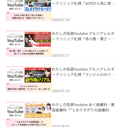
ークリニック札幌「30代から急に老け
て見える男性へ｜医師が教える「最初
にやるべき3つ」」を公開いたしまし
た。
2026.07.24
わたしの名医Youtube アルバアレルギ
ークリニック札幌「赤ら顔・酒さ・ニ
キビ跡にVビームは効く？向いている赤
みを医師が徹底解説」を公開いたしま
した。
2026.07.17
わたしの名医Youtube アルバアレルギ
ークリニック札幌「マンジャロのリア
ル｜医師が明かす副作用・リバウン
ド・正しい使い方」を公開いたしまし
た。
2026.07.10
わたしの名医Youtube めぐ皮膚科・美
容皮膚科「”とおりすがりの皮膚科
医”がスレッズの肌悩みに本気で答えて
みた」を公開いたしました。
2026.06.05