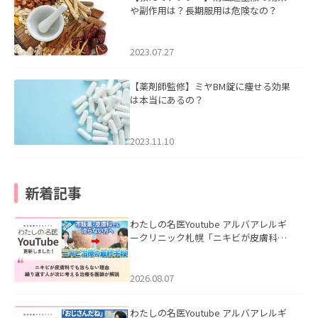
や副作用は？長期服用は危険なの？
2023.07.27
【薬剤師監修】ミヤBM錠に痩せる効果
は本当にあるの？
2023.11.10
新着記事
わたしの名医Youtube アルバアレルギ
ークリニック札幌「ニキビが皮膚科で
も治らない理由｜繰り返す人が次に考
える治療を医師が解説」を公開いたし
ました。
2026.08.07
わたしの名医Youtube アルバアレルギ