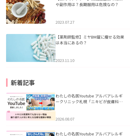
や副作用は？長期服用は危険なの？
2023.07.27
【薬剤師監修】ミヤBM錠に痩せる効果
は本当にあるの？
2023.11.10
新着記事
わたしの名医Youtube アルバアレルギ
ークリニック札幌「ニキビが皮膚科で
も治らない理由｜繰り返す人が次に考
える治療を医師が解説」を公開いたし
ました。
2026.08.07
わたしの名医Youtube アルバアレルギ