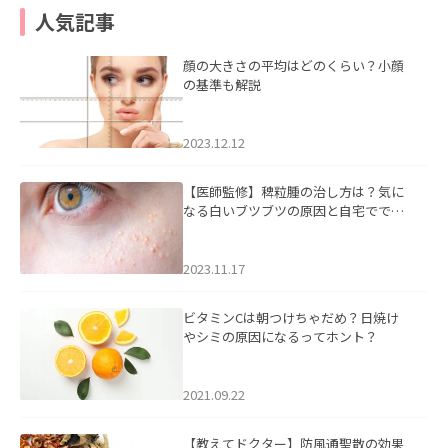
人気記事
顔の大きさの平均はどのくらい？小顔
の基準も解説
2023.12.12
【医師監修】稗粒腫の治し方は？気に
なる白いブツブツの原因と自宅ででき
るケアについて
2023.11.17
ビタミンCは朝つけちゃだめ？日焼け
やシミの原因になるってホント？
2021.09.22
【教えてドクター】防風通聖散の効果