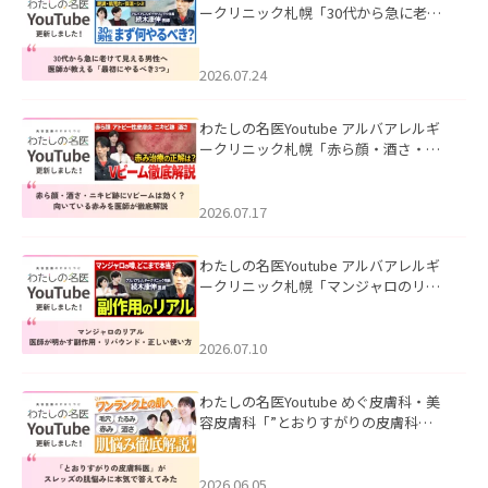
ークリニック札幌「30代から急に老け
て見える男性へ｜医師が教える「最初
にやるべき3つ」」を公開いたしまし
た。
2026.07.24
わたしの名医Youtube アルバアレルギ
ークリニック札幌「赤ら顔・酒さ・ニ
キビ跡にVビームは効く？向いている赤
みを医師が徹底解説」を公開いたしま
した。
2026.07.17
わたしの名医Youtube アルバアレルギ
ークリニック札幌「マンジャロのリア
ル｜医師が明かす副作用・リバウン
ド・正しい使い方」を公開いたしまし
た。
2026.07.10
わたしの名医Youtube めぐ皮膚科・美
容皮膚科「”とおりすがりの皮膚科
医”がスレッズの肌悩みに本気で答えて
みた」を公開いたしました。
2026.06.05