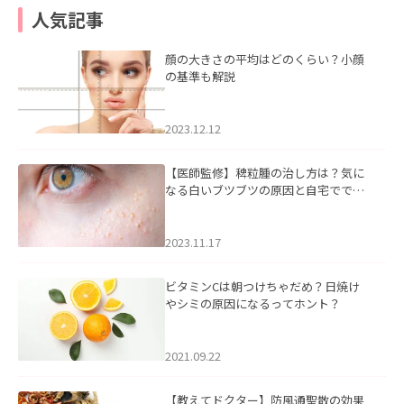
人気記事
顔の大きさの平均はどのくらい？小顔
の基準も解説
2023.12.12
【医師監修】稗粒腫の治し方は？気に
なる白いブツブツの原因と自宅ででき
るケアについて
2023.11.17
ビタミンCは朝つけちゃだめ？日焼け
やシミの原因になるってホント？
2021.09.22
【教えてドクター】防風通聖散の効果