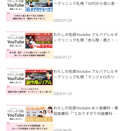
ークリニック札幌「30代から急に老け
て見える男性へ｜医師が教える「最初
にやるべき3つ」」を公開いたしまし
た。
2026.07.24
わたしの名医Youtube アルバアレルギ
ークリニック札幌「赤ら顔・酒さ・ニ
キビ跡にVビームは効く？向いている赤
みを医師が徹底解説」を公開いたしま
した。
2026.07.17
わたしの名医Youtube アルバアレルギ
ークリニック札幌「マンジャロのリア
ル｜医師が明かす副作用・リバウン
ド・正しい使い方」を公開いたしまし
た。
2026.07.10
わたしの名医Youtube めぐ皮膚科・美
容皮膚科「”とおりすがりの皮膚科
医”がスレッズの肌悩みに本気で答えて
みた」を公開いたしました。
2026.06.05