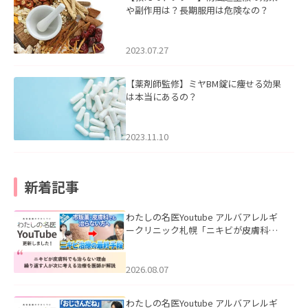
や副作用は？長期服用は危険なの？
2023.07.27
【薬剤師監修】ミヤBM錠に痩せる効果
は本当にあるの？
2023.11.10
新着記事
わたしの名医Youtube アルバアレルギ
ークリニック札幌「ニキビが皮膚科で
も治らない理由｜繰り返す人が次に考
える治療を医師が解説」を公開いたし
ました。
2026.08.07
わたしの名医Youtube アルバアレルギ