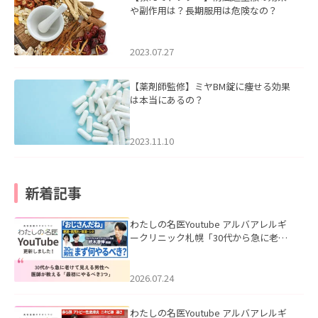
や副作用は？長期服用は危険なの？
2023.07.27
【薬剤師監修】ミヤBM錠に痩せる効果
は本当にあるの？
2023.11.10
新着記事
わたしの名医Youtube アルバアレルギ
ークリニック札幌「30代から急に老け
て見える男性へ｜医師が教える「最初
にやるべき3つ」」を公開いたしまし
た。
2026.07.24
わたしの名医Youtube アルバアレルギ