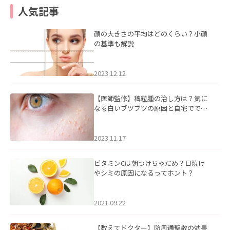
人気記事
顔の大きさの平均はどのくらい？小顔
の基準も解説
2023.12.12
【医師監修】稗粒腫の治し方は？気に
なる白いブツブツの原因と自宅ででき
るケアについて
2023.11.17
ビタミンCは朝つけちゃだめ？日焼け
やシミの原因になるってホント？
2021.09.22
【教えてドクター】防風通聖散の効果