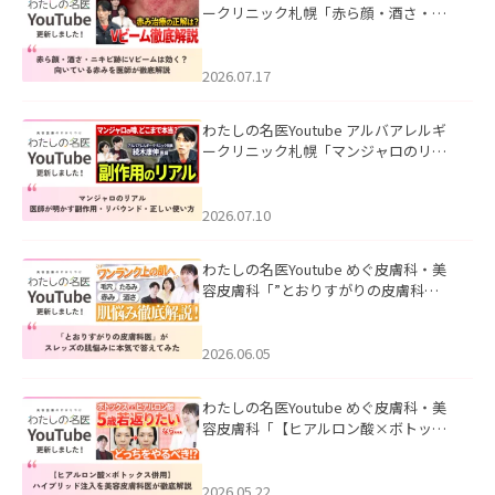
ークリニック札幌「赤ら顔・酒さ・ニ
キビ跡にVビームは効く？向いている赤
みを医師が徹底解説」を公開いたしま
した。
2026.07.17
わたしの名医Youtube アルバアレルギ
ークリニック札幌「マンジャロのリア
ル｜医師が明かす副作用・リバウン
ド・正しい使い方」を公開いたしまし
た。
2026.07.10
わたしの名医Youtube めぐ皮膚科・美
容皮膚科「”とおりすがりの皮膚科
医”がスレッズの肌悩みに本気で答えて
みた」を公開いたしました。
2026.06.05
わたしの名医Youtube めぐ皮膚科・美
容皮膚科「【ヒアルロン酸×ボトック
ス併用】ハイブリッド注入を美容皮膚
科医が徹底解説」を公開いたしまし
た。
2026.05.22