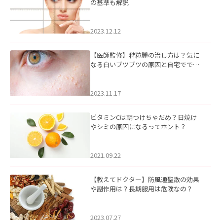
の基準も解説
2023.12.12
【医師監修】稗粒腫の治し方は？気に
なる白いブツブツの原因と自宅ででき
るケアについて
2023.11.17
ビタミンCは朝つけちゃだめ？日焼け
やシミの原因になるってホント？
2021.09.22
【教えてドクター】防風通聖散の効果
や副作用は？長期服用は危険なの？
2023.07.27