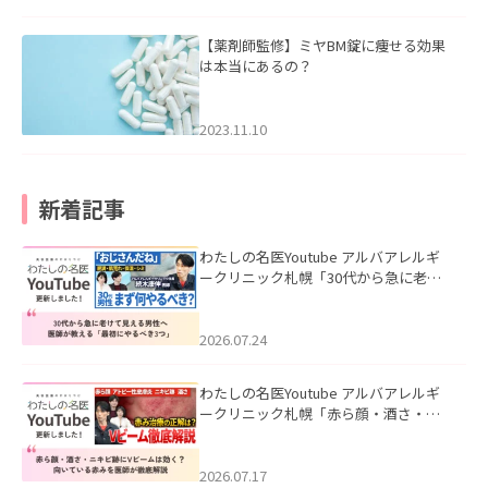
【薬剤師監修】ミヤBM錠に痩せる効果
は本当にあるの？
2023.11.10
新着記事
わたしの名医Youtube アルバアレルギ
ークリニック札幌「30代から急に老け
て見える男性へ｜医師が教える「最初
にやるべき3つ」」を公開いたしまし
た。
2026.07.24
わたしの名医Youtube アルバアレルギ
ークリニック札幌「赤ら顔・酒さ・ニ
キビ跡にVビームは効く？向いている赤
みを医師が徹底解説」を公開いたしま
した。
2026.07.17