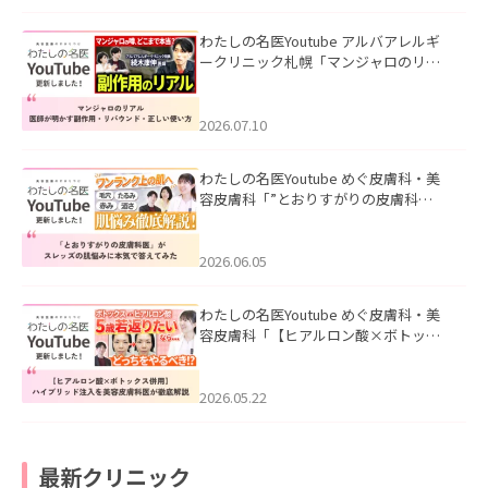
わたしの名医Youtube アルバアレルギ
ークリニック札幌「マンジャロのリア
ル｜医師が明かす副作用・リバウン
ド・正しい使い方」を公開いたしまし
た。
2026.07.10
わたしの名医Youtube めぐ皮膚科・美
容皮膚科「”とおりすがりの皮膚科
医”がスレッズの肌悩みに本気で答えて
みた」を公開いたしました。
2026.06.05
わたしの名医Youtube めぐ皮膚科・美
容皮膚科「【ヒアルロン酸×ボトック
ス併用】ハイブリッド注入を美容皮膚
科医が徹底解説」を公開いたしまし
た。
2026.05.22
最新クリニック