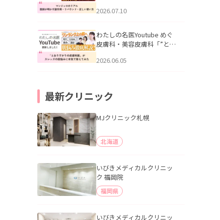
幌「マンジャロのリアル｜
2026.07.10
医師が明かす副作用・リバ
ウンド・正しい使い方」を
公開いたしました。
わたしの名医Youtube めぐ
皮膚科・美容皮膚科「”とお
りすがりの皮膚科医”がスレ
2026.06.05
ッズの肌悩みに本気で答え
てみた」を公開いたしまし
た。
最新クリニック
MJクリニック札幌
北海道
いびきメディカルクリニッ
ク 福岡院
福岡県
いびきメディカルクリニッ