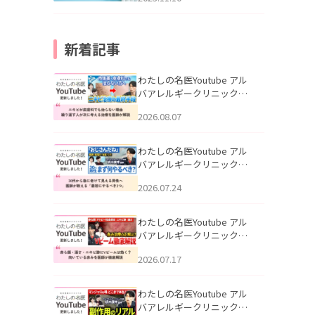
新着記事
わたしの名医Youtube アル
バアレルギークリニック札
幌「ニキビが皮膚科でも治
2026.08.07
らない理由｜繰り返す人が
次に考える治療を医師が解
説」を公開いたしました。
わたしの名医Youtube アル
バアレルギークリニック札
幌「30代から急に老けて見
2026.07.24
える男性へ｜医師が教える
「最初にやるべき3つ」」を
公開いたしました。
わたしの名医Youtube アル
バアレルギークリニック札
幌「赤ら顔・酒さ・ニキビ
2026.07.17
跡にVビームは効く？向いて
いる赤みを医師が徹底解
説」を公開いたしました。
わたしの名医Youtube アル
バアレルギークリニック札