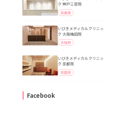
ク 神戸三宮院
兵庫県
いびきメディカルクリニッ
ク 大阪梅田院
大阪府
いびきメディカルクリニッ
ク 京都院
京都府
Facebook