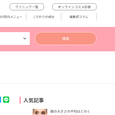
クリニック一覧
オンラインコスメ診断
題の院内メニュー
こだわりの成分
編集部コラム
人気記事
顔の大きさの平均はどのく