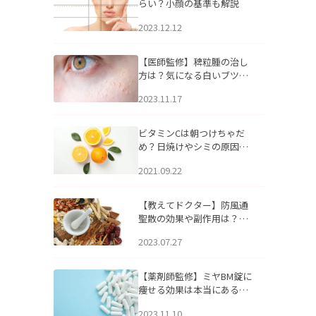
らい？小顔の基準も解説
2023.12.12
【医師監修】稗粒腫の治し
方は？気になる白いブツブ
ツの原因と自宅でできるケ
2023.11.17
アについて
ビタミンCは朝つけちゃだ
め？日焼けやシミの原因に
なるってホント？
2021.09.22
【教えてドクター】防風通
聖散の効果や副作用は？長
期服用は危険なの？
2023.07.27
【薬剤師監修】ミヤBM錠に
痩せる効果は本当にある
の？
2023.11.10