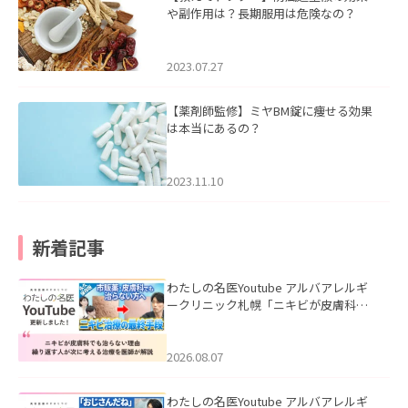
や副作用は？長期服用は危険なの？
2023.07.27
【薬剤師監修】ミヤBM錠に痩せる効果
は本当にあるの？
2023.11.10
新着記事
わたしの名医Youtube アルバアレルギ
ークリニック札幌「ニキビが皮膚科で
も治らない理由｜繰り返す人が次に考
える治療を医師が解説」を公開いたし
ました。
2026.08.07
わたしの名医Youtube アルバアレルギ