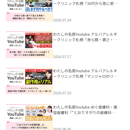
ークリニック札幌「30代から急に老け
て見える男性へ｜医師が教える「最初
にやるべき3つ」」を公開いたしまし
た。
2026.07.24
わたしの名医Youtube アルバアレルギ
ークリニック札幌「赤ら顔・酒さ・ニ
キビ跡にVビームは効く？向いている赤
みを医師が徹底解説」を公開いたしま
した。
2026.07.17
わたしの名医Youtube アルバアレルギ
ークリニック札幌「マンジャロのリア
ル｜医師が明かす副作用・リバウン
ド・正しい使い方」を公開いたしまし
た。
2026.07.10
わたしの名医Youtube めぐ皮膚科・美
容皮膚科「”とおりすがりの皮膚科
医”がスレッズの肌悩みに本気で答えて
みた」を公開いたしました。
2026.06.05