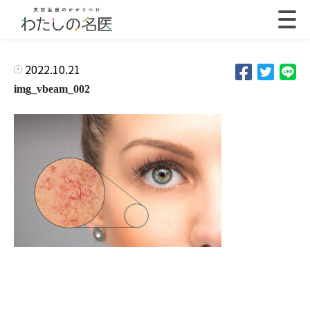
2022.10.21
img_vbeam_002