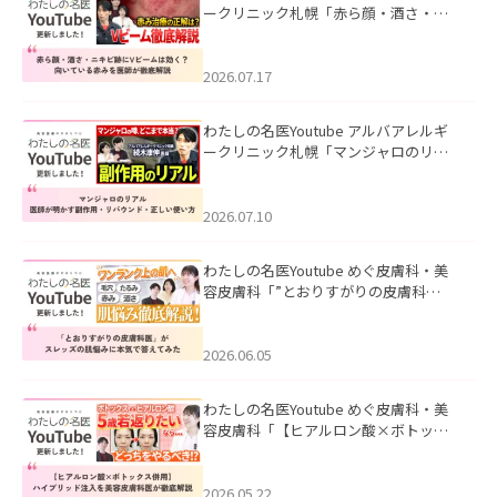
ークリニック札幌「赤ら顔・酒さ・ニ
キビ跡にVビームは効く？向いている赤
みを医師が徹底解説」を公開いたしま
した。
2026.07.17
わたしの名医Youtube アルバアレルギ
ークリニック札幌「マンジャロのリア
ル｜医師が明かす副作用・リバウン
ド・正しい使い方」を公開いたしまし
た。
2026.07.10
わたしの名医Youtube めぐ皮膚科・美
容皮膚科「”とおりすがりの皮膚科
医”がスレッズの肌悩みに本気で答えて
みた」を公開いたしました。
2026.06.05
わたしの名医Youtube めぐ皮膚科・美
容皮膚科「【ヒアルロン酸×ボトック
ス併用】ハイブリッド注入を美容皮膚
科医が徹底解説」を公開いたしまし
た。
2026.05.22