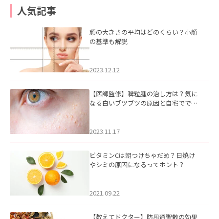
人気記事
顔の大きさの平均はどのくらい？小顔
の基準も解説
2023.12.12
【医師監修】稗粒腫の治し方は？気に
なる白いブツブツの原因と自宅ででき
るケアについて
2023.11.17
ビタミンCは朝つけちゃだめ？日焼け
やシミの原因になるってホント？
2021.09.22
【教えてドクター】防風通聖散の効果