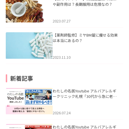
や副作用は？長期服用は危険なの？
2023.07.27
【薬剤師監修】ミヤBM錠に痩せる効果
は本当にあるの？
2023.11.10
新着記事
わたしの名医Youtube アルバアレルギ
ークリニック札幌「30代から急に老け
て見える男性へ｜医師が教える「最初
にやるべき3つ」」を公開いたしまし
た。
2026.07.24
わたしの名医Youtube アルバアレルギ