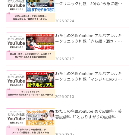
ークリニック札幌「30代から急に老け
て見える男性へ｜医師が教える「最初
にやるべき3つ」」を公開いたしまし
た。
2026.07.24
わたしの名医Youtube アルバアレルギ
ークリニック札幌「赤ら顔・酒さ・ニ
キビ跡にVビームは効く？向いている赤
みを医師が徹底解説」を公開いたしま
した。
2026.07.17
わたしの名医Youtube アルバアレルギ
ークリニック札幌「マンジャロのリア
ル｜医師が明かす副作用・リバウン
ド・正しい使い方」を公開いたしまし
た。
2026.07.10
わたしの名医Youtube めぐ皮膚科・美
容皮膚科「”とおりすがりの皮膚科
医”がスレッズの肌悩みに本気で答えて
みた」を公開いたしました。
2026.06.05