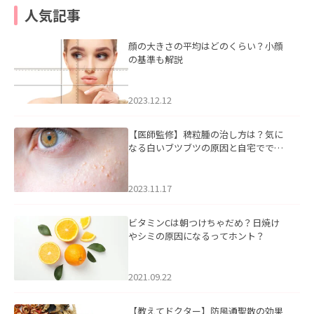
人気記事
顔の大きさの平均はどのくらい？小顔
の基準も解説
2023.12.12
【医師監修】稗粒腫の治し方は？気に
なる白いブツブツの原因と自宅ででき
るケアについて
2023.11.17
ビタミンCは朝つけちゃだめ？日焼け
やシミの原因になるってホント？
2021.09.22
【教えてドクター】防風通聖散の効果