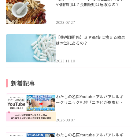
や副作用は？長期服用は危険なの？
2023.07.27
【薬剤師監修】ミヤBM錠に痩せる効果
は本当にあるの？
2023.11.10
新着記事
わたしの名医Youtube アルバアレルギ
ークリニック札幌「ニキビが皮膚科で
も治らない理由｜繰り返す人が次に考
える治療を医師が解説」を公開いたし
ました。
2026.08.07
わたしの名医Youtube アルバアレルギ