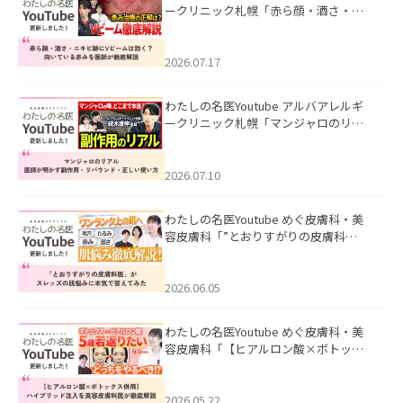
ークリニック札幌「赤ら顔・酒さ・ニ
キビ跡にVビームは効く？向いている赤
みを医師が徹底解説」を公開いたしま
した。
2026.07.17
わたしの名医Youtube アルバアレルギ
ークリニック札幌「マンジャロのリア
ル｜医師が明かす副作用・リバウン
ド・正しい使い方」を公開いたしまし
た。
2026.07.10
わたしの名医Youtube めぐ皮膚科・美
容皮膚科「”とおりすがりの皮膚科
医”がスレッズの肌悩みに本気で答えて
みた」を公開いたしました。
2026.06.05
わたしの名医Youtube めぐ皮膚科・美
容皮膚科「【ヒアルロン酸×ボトック
ス併用】ハイブリッド注入を美容皮膚
科医が徹底解説」を公開いたしまし
た。
2026.05.22