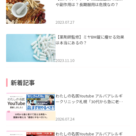
や副作用は？長期服用は危険なの？
2023.07.27
【薬剤師監修】ミヤBM錠に痩せる効果
は本当にあるの？
2023.11.10
新着記事
わたしの名医Youtube アルバアレルギ
ークリニック札幌「30代から急に老け
て見える男性へ｜医師が教える「最初
にやるべき3つ」」を公開いたしまし
た。
2026.07.24
わたしの名医Youtube アルバアレルギ