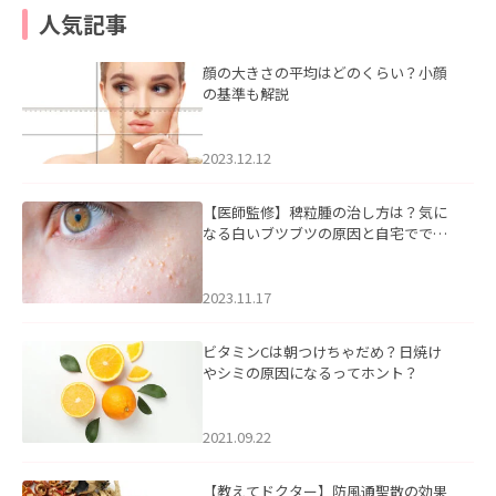
人気記事
顔の大きさの平均はどのくらい？小顔
の基準も解説
2023.12.12
【医師監修】稗粒腫の治し方は？気に
なる白いブツブツの原因と自宅ででき
るケアについて
2023.11.17
ビタミンCは朝つけちゃだめ？日焼け
やシミの原因になるってホント？
2021.09.22
【教えてドクター】防風通聖散の効果