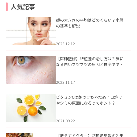
人気記事
顔の大きさの平均はどのくらい？小顔
の基準も解説
2023.12.12
【医師監修】稗粒腫の治し方は？気に
なる白いブツブツの原因と自宅ででき
るケアについて
2023.11.17
ビタミンCは朝つけちゃだめ？日焼け
やシミの原因になるってホント？
2021.09.22
【教えてドクター】防風通聖散の効果