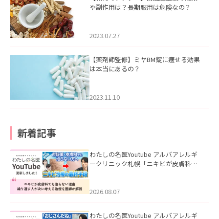
や副作用は？長期服用は危険なの？
2023.07.27
【薬剤師監修】ミヤBM錠に痩せる効果
は本当にあるの？
2023.11.10
新着記事
わたしの名医Youtube アルバアレルギ
ークリニック札幌「ニキビが皮膚科で
も治らない理由｜繰り返す人が次に考
える治療を医師が解説」を公開いたし
ました。
2026.08.07
わたしの名医Youtube アルバアレルギ