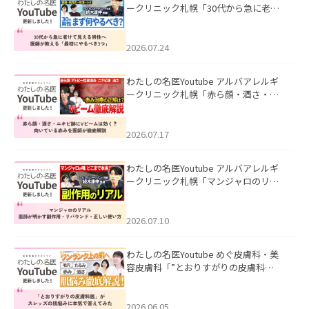
ークリニック札幌「30代から急に老け
て見える男性へ｜医師が教える「最初
にやるべき3つ」」を公開いたしまし
た。
2026.07.24
わたしの名医Youtube アルバアレルギ
ークリニック札幌「赤ら顔・酒さ・ニ
キビ跡にVビームは効く？向いている赤
みを医師が徹底解説」を公開いたしま
した。
2026.07.17
わたしの名医Youtube アルバアレルギ
ークリニック札幌「マンジャロのリア
ル｜医師が明かす副作用・リバウン
ド・正しい使い方」を公開いたしまし
た。
2026.07.10
わたしの名医Youtube めぐ皮膚科・美
容皮膚科「”とおりすがりの皮膚科
医”がスレッズの肌悩みに本気で答えて
みた」を公開いたしました。
2026.06.05