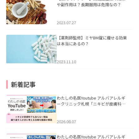
や副作用は？長期服用は危険なの？
2023.07.27
【薬剤師監修】ミヤBM錠に痩せる効果
は本当にあるの？
2023.11.10
新着記事
わたしの名医Youtube アルバアレルギ
ークリニック札幌「ニキビが皮膚科で
も治らない理由｜繰り返す人が次に考
える治療を医師が解説」を公開いたし
ました。
2026.08.07
わたしの名医Youtube アルバアレルギ