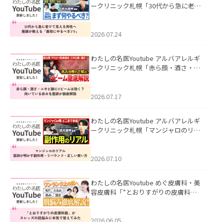
ークリニック札幌「30代から急に老け
て見える男性へ｜医師が教える「最初
にやるべき3つ」」を公開いたしまし
た。
2026.07.24
わたしの名医Youtube アルバアレルギ
ークリニック札幌「赤ら顔・酒さ・ニ
キビ跡にVビームは効く？向いている赤
みを医師が徹底解説」を公開いたしま
した。
2026.07.17
わたしの名医Youtube アルバアレルギ
ークリニック札幌「マンジャロのリア
ル｜医師が明かす副作用・リバウン
ド・正しい使い方」を公開いたしまし
た。
2026.07.10
わたしの名医Youtube めぐ皮膚科・美
容皮膚科「”とおりすがりの皮膚科
医”がスレッズの肌悩みに本気で答えて
みた」を公開いたしました。
2026.06.05