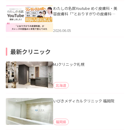
わたしの名医Youtube めぐ皮膚科・美
容皮膚科「”とおりすがりの皮膚科
医”がスレッズの肌悩みに本気で答えて
みた」を公開いたしました。
2026.06.05
最新クリニック
MJクリニック札幌
北海道
いびきメディカルクリニック 福岡院
福岡県