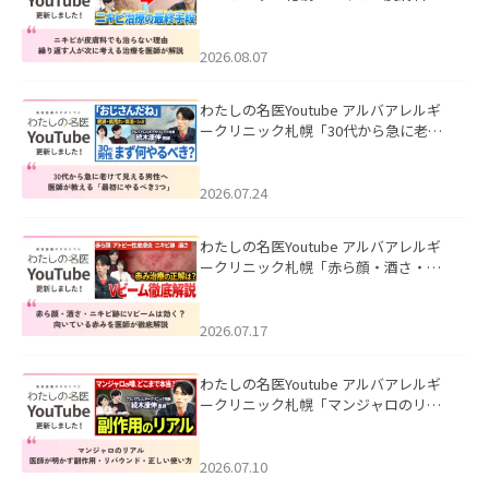
も治らない理由｜繰り返す人が次に考
える治療を医師が解説」を公開いたし
ました。
2026.08.07
わたしの名医Youtube アルバアレルギ
ークリニック札幌「30代から急に老け
て見える男性へ｜医師が教える「最初
にやるべき3つ」」を公開いたしまし
た。
2026.07.24
わたしの名医Youtube アルバアレルギ
ークリニック札幌「赤ら顔・酒さ・ニ
キビ跡にVビームは効く？向いている赤
みを医師が徹底解説」を公開いたしま
した。
2026.07.17
わたしの名医Youtube アルバアレルギ
ークリニック札幌「マンジャロのリア
ル｜医師が明かす副作用・リバウン
ド・正しい使い方」を公開いたしまし
た。
2026.07.10