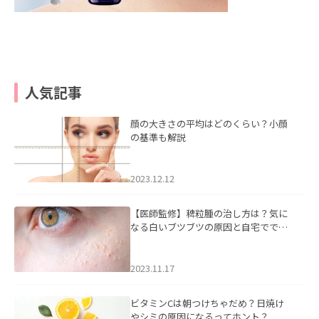
人気記事
顔の大きさの平均はどのくらい？小顔
の基準も解説
2023.12.12
【医師監修】稗粒腫の治し方は？気に
なる白いブツブツの原因と自宅ででき
るケアについて
2023.11.17
ビタミンCは朝つけちゃだめ？日焼け
やシミの原因になるってホント？