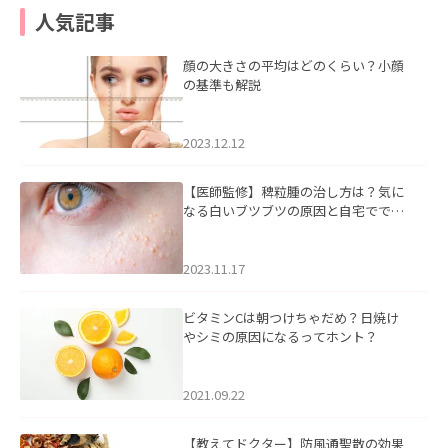
人気記事
顔の大きさの平均はどのくらい？小顔
の基準も解説
2023.12.12
【医師監修】稗粒腫の治し方は？気に
なる白いブツブツの原因と自宅ででき
るケアについて
2023.11.17
ビタミンCは朝つけちゃだめ？日焼け
やシミの原因になるってホント？
2021.09.22
【教えてドクター】防風通聖散の効果