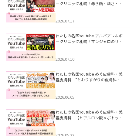
ークリニック札幌「赤ら顔・酒さ・ニ
キビ跡にVビームは効く？向いている赤
みを医師が徹底解説」を公開いたしま
した。
2026.07.17
わたしの名医Youtube アルバアレルギ
ークリニック札幌「マンジャロのリア
ル｜医師が明かす副作用・リバウン
ド・正しい使い方」を公開いたしまし
た。
2026.07.10
わたしの名医Youtube めぐ皮膚科・美
容皮膚科「”とおりすがりの皮膚科
医”がスレッズの肌悩みに本気で答えて
みた」を公開いたしました。
2026.06.05
わたしの名医Youtube めぐ皮膚科・美
容皮膚科「【ヒアルロン酸×ボトック
ス併用】ハイブリッド注入を美容皮膚
科医が徹底解説」を公開いたしまし
た。
2026.05.22