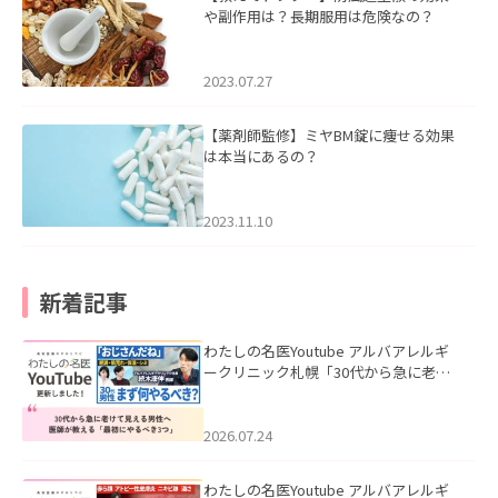
や副作用は？長期服用は危険なの？
2023.07.27
【薬剤師監修】ミヤBM錠に痩せる効果
は本当にあるの？
2023.11.10
新着記事
わたしの名医Youtube アルバアレルギ
ークリニック札幌「30代から急に老け
て見える男性へ｜医師が教える「最初
にやるべき3つ」」を公開いたしまし
た。
2026.07.24
わたしの名医Youtube アルバアレルギ