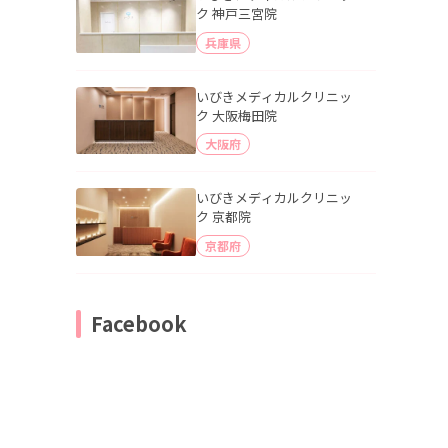
ク 神戸三宮院
兵庫県
いびきメディカルクリニッ
ク 大阪梅田院
大阪府
いびきメディカルクリニッ
ク 京都院
京都府
Facebook