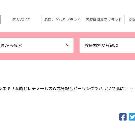
医人VOICE
名医こだわりブランド
医療機関専売ブランド
話
府県から選ぶ
診療内容から選ぶ
ラネキサム酸とレチノールのW成分配合ピーリングでハリツヤ肌に！