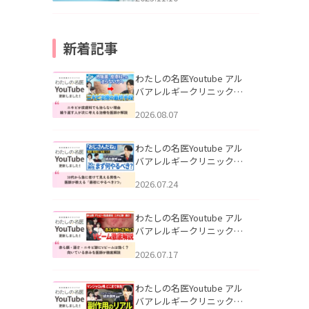
新着記事
わたしの名医Youtube アル
バアレルギークリニック札
幌「ニキビが皮膚科でも治
2026.08.07
らない理由｜繰り返す人が
次に考える治療を医師が解
説」を公開いたしました。
わたしの名医Youtube アル
バアレルギークリニック札
幌「30代から急に老けて見
2026.07.24
える男性へ｜医師が教える
「最初にやるべき3つ」」を
公開いたしました。
わたしの名医Youtube アル
バアレルギークリニック札
幌「赤ら顔・酒さ・ニキビ
2026.07.17
跡にVビームは効く？向いて
いる赤みを医師が徹底解
説」を公開いたしました。
わたしの名医Youtube アル
バアレルギークリニック札