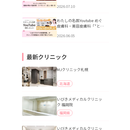
幌「マンジャロのリアル｜
2026.07.10
医師が明かす副作用・リバ
ウンド・正しい使い方」を
公開いたしました。
わたしの名医Youtube めぐ
皮膚科・美容皮膚科「”とお
りすがりの皮膚科医”がスレ
2026.06.05
ッズの肌悩みに本気で答え
てみた」を公開いたしまし
た。
最新クリニック
MJクリニック札幌
北海道
いびきメディカルクリニッ
ク 福岡院
福岡県
いびきメディカルクリニッ