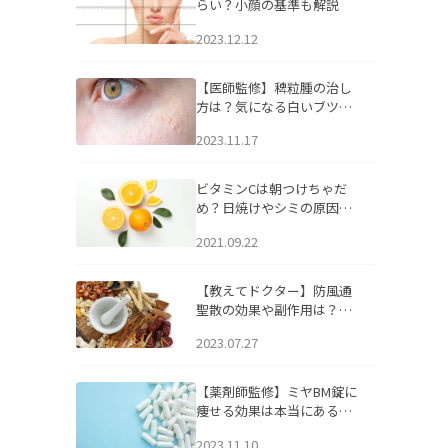
らい？小顔の基準も解説
2023.12.12
【医師監修】稗粒腫の治し
方は？気になる白いブツブ
ツの原因と自宅でできるケ
2023.11.17
アについて
ビタミンCは朝つけちゃだ
め？日焼けやシミの原因に
なるってホント？
2021.09.22
【教えてドクター】防風通
聖散の効果や副作用は？長
期服用は危険なの？
2023.07.27
【薬剤師監修】ミヤBM錠に
痩せる効果は本当にある
の？
2023.11.10