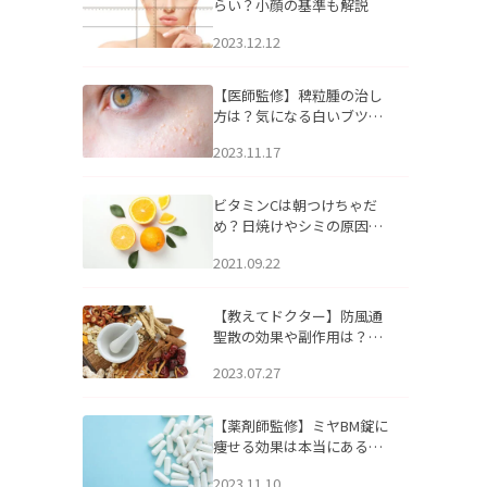
らい？小顔の基準も解説
2023.12.12
【医師監修】稗粒腫の治し
方は？気になる白いブツブ
ツの原因と自宅でできるケ
2023.11.17
アについて
ビタミンCは朝つけちゃだ
め？日焼けやシミの原因に
なるってホント？
2021.09.22
【教えてドクター】防風通
聖散の効果や副作用は？長
期服用は危険なの？
2023.07.27
【薬剤師監修】ミヤBM錠に
痩せる効果は本当にある
の？
2023.11.10