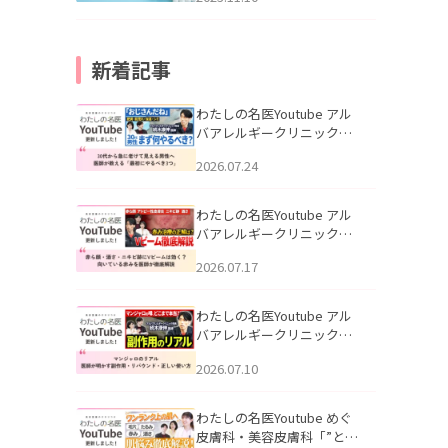
新着記事
わたしの名医Youtube アル
バアレルギークリニック札
幌「30代から急に老けて見
2026.07.24
える男性へ｜医師が教える
「最初にやるべき3つ」」を
公開いたしました。
わたしの名医Youtube アル
バアレルギークリニック札
幌「赤ら顔・酒さ・ニキビ
2026.07.17
跡にVビームは効く？向いて
いる赤みを医師が徹底解
説」を公開いたしました。
わたしの名医Youtube アル
バアレルギークリニック札
幌「マンジャロのリアル｜
2026.07.10
医師が明かす副作用・リバ
ウンド・正しい使い方」を
公開いたしました。
わたしの名医Youtube めぐ
皮膚科・美容皮膚科「”とお