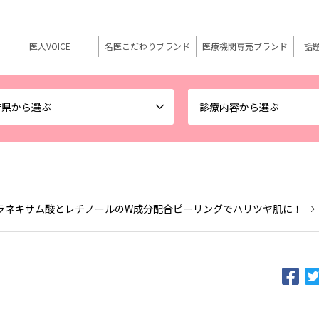
医人VOICE
名医こだわりブランド
医療機関専売ブランド
話
府県から選ぶ
診療内容から選ぶ
ラネキサム酸とレチノールのW成分配合ピーリングでハリツヤ肌に！