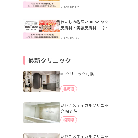
りすがりの皮膚科医”がスレ
2026.06.05
ッズの肌悩みに本気で答え
てみた」を公開いたしまし
た。
わたしの名医Youtube めぐ
皮膚科・美容皮膚科「【ヒ
アルロン酸×ボトックス併
2026.05.22
用】ハイブリッド注入を美
容皮膚科医が徹底解説」を
公開いたしました。
最新クリニック
MJクリニック札幌
北海道
いびきメディカルクリニッ
ク 福岡院
福岡県
いびきメディカルクリニッ