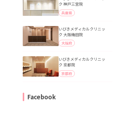
ク 神戸三宮院
兵庫県
いびきメディカルクリニッ
ク 大阪梅田院
大阪府
いびきメディカルクリニッ
ク 京都院
京都府
Facebook