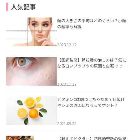
人気記事
顔の大きさの平均はどのくらい？小顔
の基準も解説
2023.12.12
【医師監修】稗粒腫の治し方は？気に
なる白いブツブツの原因と自宅ででき
るケアについて
2023.11.17
ビタミンCは朝つけちゃだめ？日焼け
やシミの原因になるってホント？
2021.09.22
【教えてドクター】防風通聖散の効果