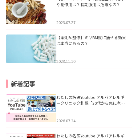
や副作用は？長期服用は危険なの？
2023.07.27
【薬剤師監修】ミヤBM錠に痩せる効果
は本当にあるの？
2023.11.10
新着記事
わたしの名医Youtube アルバアレルギ
ークリニック札幌「30代から急に老け
て見える男性へ｜医師が教える「最初
にやるべき3つ」」を公開いたしまし
た。
2026.07.24
わたしの名医Youtube アルバアレルギ