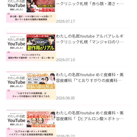
ークリニック札幌「赤ら顔・酒さ・ニ
キビ跡にVビームは効く？向いている赤
みを医師が徹底解説」を公開いたしま
した。
2026.07.17
わたしの名医Youtube アルバアレルギ
ークリニック札幌「マンジャロのリア
ル｜医師が明かす副作用・リバウン
ド・正しい使い方」を公開いたしまし
た。
2026.07.10
わたしの名医Youtube めぐ皮膚科・美
容皮膚科「”とおりすがりの皮膚科
医”がスレッズの肌悩みに本気で答えて
みた」を公開いたしました。
2026.06.05
わたしの名医Youtube めぐ皮膚科・美
容皮膚科「【ヒアルロン酸×ボトック
ス併用】ハイブリッド注入を美容皮膚
科医が徹底解説」を公開いたしまし
た。
2026.05.22