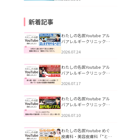
新着記事
わたしの名医Youtube アル
バアレルギークリニック札
幌「30代から急に老けて見
2026.07.24
える男性へ｜医師が教える
「最初にやるべき3つ」」を
公開いたしました。
わたしの名医Youtube アル
バアレルギークリニック札
幌「赤ら顔・酒さ・ニキビ
2026.07.17
跡にVビームは効く？向いて
いる赤みを医師が徹底解
説」を公開いたしました。
わたしの名医Youtube アル
バアレルギークリニック札
幌「マンジャロのリアル｜
2026.07.10
医師が明かす副作用・リバ
ウンド・正しい使い方」を
公開いたしました。
わたしの名医Youtube めぐ
皮膚科・美容皮膚科「”とお