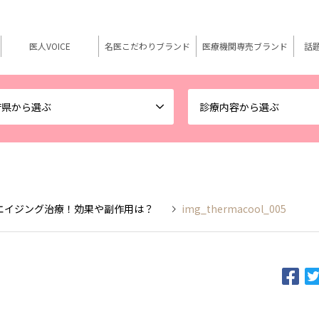
医人VOICE
名医こだわりブランド
医療機関専売ブランド
話
府県から選ぶ
診療内容から選ぶ
エイジング治療！効果や副作用は？
img_thermacool_005