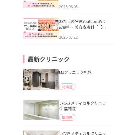
りすがりの皮膚科医”がスレ
2026.06.05
ッズの肌悩みに本気で答え
てみた」を公開いたしまし
た。
わたしの名医Youtube めぐ
皮膚科・美容皮膚科「【ヒ
アルロン酸×ボトックス併
2026.05.22
用】ハイブリッド注入を美
容皮膚科医が徹底解説」を
公開いたしました。
最新クリニック
MJクリニック札幌
北海道
いびきメディカルクリニッ
ク 福岡院
福岡県
いびきメディカルクリニッ