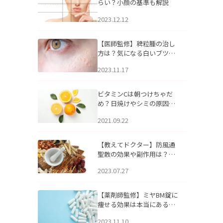
らい？小顔の基準も解説
2023.12.12
【医師監修】稗粒腫の治し
方は？気になる白いブツブ
ツの原因と自宅でできるケ
2023.11.17
アについて
ビタミンCは朝つけちゃだ
め？日焼けやシミの原因に
なるってホント？
2021.09.22
【教えてドクター】防風通
聖散の効果や副作用は？長
期服用は危険なの？
2023.07.27
【薬剤師監修】ミヤBM錠に
痩せる効果は本当にある
の？
2023.11.10