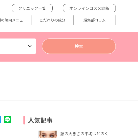
クリニック一覧
オンラインコスメ診断
題の院内メニュー
こだわりの成分
編集部コラム
人気記事
顔の大きさの平均はどのく