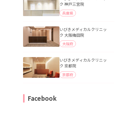
ク 神戸三宮院
兵庫県
いびきメディカルクリニッ
ク 大阪梅田院
大阪府
いびきメディカルクリニッ
ク 京都院
京都府
Facebook