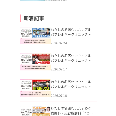
新着記事
わたしの名医Youtube アル
バアレルギークリニック札
幌「30代から急に老けて見
2026.07.24
える男性へ｜医師が教える
「最初にやるべき3つ」」を
公開いたしました。
わたしの名医Youtube アル
バアレルギークリニック札
幌「赤ら顔・酒さ・ニキビ
2026.07.17
跡にVビームは効く？向いて
いる赤みを医師が徹底解
説」を公開いたしました。
わたしの名医Youtube アル
バアレルギークリニック札
幌「マンジャロのリアル｜
2026.07.10
医師が明かす副作用・リバ
ウンド・正しい使い方」を
公開いたしました。
わたしの名医Youtube めぐ
皮膚科・美容皮膚科「”とお