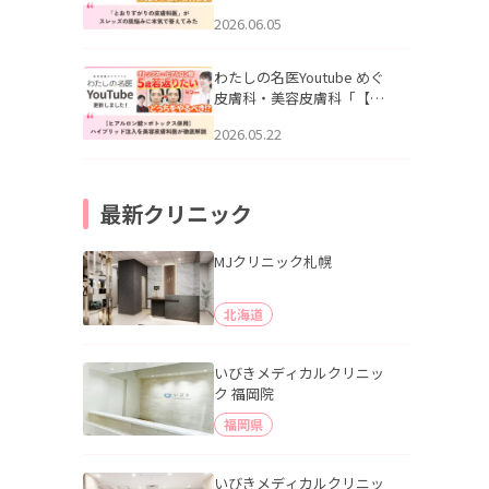
りすがりの皮膚科医”がスレ
2026.06.05
ッズの肌悩みに本気で答え
てみた」を公開いたしまし
た。
わたしの名医Youtube めぐ
皮膚科・美容皮膚科「【ヒ
アルロン酸×ボトックス併
2026.05.22
用】ハイブリッド注入を美
容皮膚科医が徹底解説」を
公開いたしました。
最新クリニック
MJクリニック札幌
北海道
いびきメディカルクリニッ
ク 福岡院
福岡県
いびきメディカルクリニッ