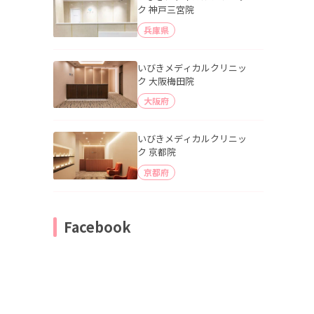
ク 神戸三宮院
兵庫県
いびきメディカルクリニッ
ク 大阪梅田院
大阪府
いびきメディカルクリニッ
ク 京都院
京都府
Facebook