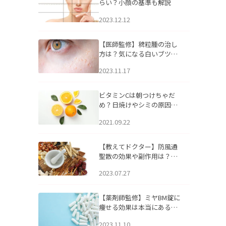
らい？小顔の基準も解説
2023.12.12
【医師監修】稗粒腫の治し
方は？気になる白いブツブ
ツの原因と自宅でできるケ
2023.11.17
アについて
ビタミンCは朝つけちゃだ
め？日焼けやシミの原因に
なるってホント？
2021.09.22
【教えてドクター】防風通
聖散の効果や副作用は？長
期服用は危険なの？
2023.07.27
【薬剤師監修】ミヤBM錠に
痩せる効果は本当にある
の？
2023.11.10