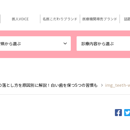
医人VOICE
名医こだわりブランド
医療機関専売ブランド
話
府県から選ぶ
診療内容から選ぶ
の落とし方を原因別に解説！白い歯を保つ5つの習慣も
img_teeth-w