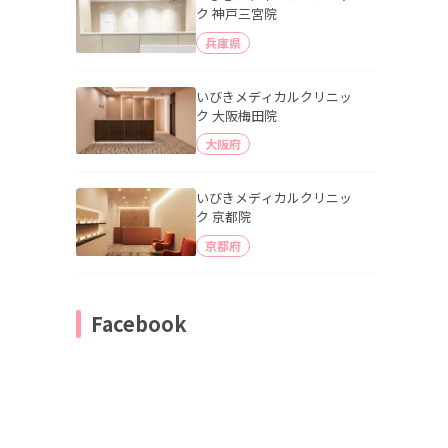
ク 神戸三宮院
兵庫県
いびきメディカルクリニッ
ク 大阪梅田院
大阪府
いびきメディカルクリニッ
ク 京都院
京都府
Facebook