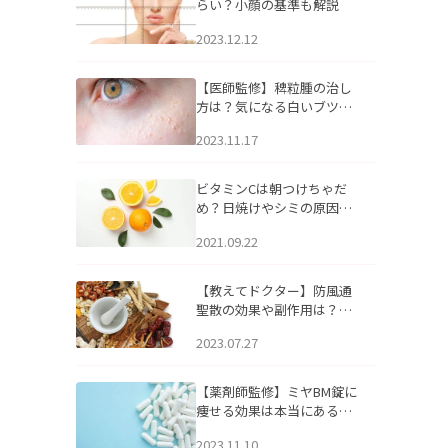
らい？小顔の基準も解説
2023.12.12
【医師監修】稗粒腫の治し
方は？気になる白いブツブ
ツの原因と自宅でできるケ
2023.11.17
アについて
ビタミンCは朝つけちゃだ
め？日焼けやシミの原因に
なるってホント？
2021.09.22
【教えてドクター】防風通
聖散の効果や副作用は？長
期服用は危険なの？
2023.07.27
【薬剤師監修】ミヤBM錠に
痩せる効果は本当にある
の？
2023.11.10