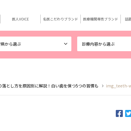
医人VOICE
名医こだわりブランド
医療機関専売ブランド
話
府県から選ぶ
診療内容から選ぶ
の落とし方を原因別に解説！白い歯を保つ5つの習慣も
img_teeth-w