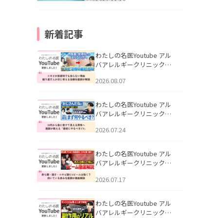
新着記事
わたしの名医Youtube アル
バアレルギークリニック札
幌「ニキビが皮膚科でも治
2026.08.07
らない理由｜繰り返す人が
次に考える治療を医師が解
説」を公開いたしました。
わたしの名医Youtube アル
バアレルギークリニック札
幌「30代から急に老けて見
2026.07.24
える男性へ｜医師が教える
「最初にやるべき3つ」」を
公開いたしました。
わたしの名医Youtube アル
バアレルギークリニック札
幌「赤ら顔・酒さ・ニキビ
2026.07.17
跡にVビームは効く？向いて
いる赤みを医師が徹底解
説」を公開いたしました。
わたしの名医Youtube アル
バアレルギークリニック札