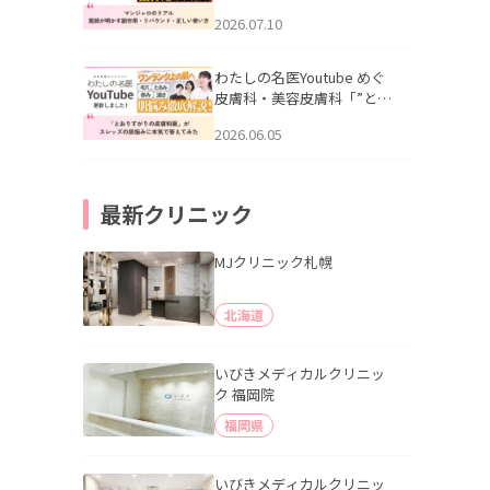
幌「マンジャロのリアル｜
2026.07.10
医師が明かす副作用・リバ
ウンド・正しい使い方」を
公開いたしました。
わたしの名医Youtube めぐ
皮膚科・美容皮膚科「”とお
りすがりの皮膚科医”がスレ
2026.06.05
ッズの肌悩みに本気で答え
てみた」を公開いたしまし
た。
最新クリニック
MJクリニック札幌
北海道
いびきメディカルクリニッ
ク 福岡院
福岡県
いびきメディカルクリニッ