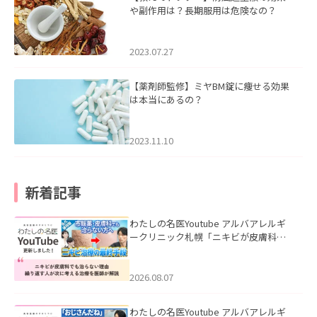
や副作用は？長期服用は危険なの？
2023.07.27
【薬剤師監修】ミヤBM錠に痩せる効果
は本当にあるの？
2023.11.10
新着記事
わたしの名医Youtube アルバアレルギ
ークリニック札幌「ニキビが皮膚科で
も治らない理由｜繰り返す人が次に考
える治療を医師が解説」を公開いたし
ました。
2026.08.07
わたしの名医Youtube アルバアレルギ