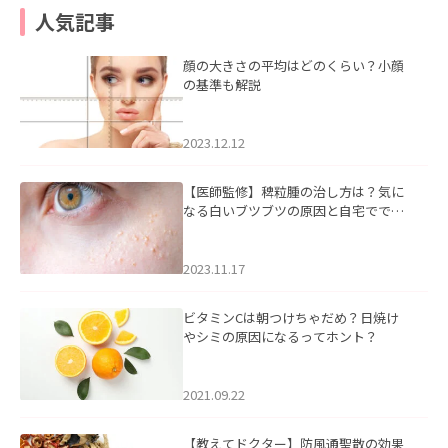
人気記事
顔の大きさの平均はどのくらい？小顔
の基準も解説
2023.12.12
【医師監修】稗粒腫の治し方は？気に
なる白いブツブツの原因と自宅ででき
るケアについて
2023.11.17
ビタミンCは朝つけちゃだめ？日焼け
やシミの原因になるってホント？
2021.09.22
【教えてドクター】防風通聖散の効果