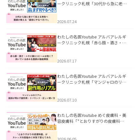
ークリニック札幌「30代から急に老け
て見える男性へ｜医師が教える「最初
にやるべき3つ」」を公開いたしまし
た。
2026.07.24
わたしの名医Youtube アルバアレルギ
ークリニック札幌「赤ら顔・酒さ・ニ
キビ跡にVビームは効く？向いている赤
みを医師が徹底解説」を公開いたしま
した。
2026.07.17
わたしの名医Youtube アルバアレルギ
ークリニック札幌「マンジャロのリア
ル｜医師が明かす副作用・リバウン
ド・正しい使い方」を公開いたしまし
た。
2026.07.10
わたしの名医Youtube めぐ皮膚科・美
容皮膚科「”とおりすがりの皮膚科
医”がスレッズの肌悩みに本気で答えて
みた」を公開いたしました。
2026.06.05