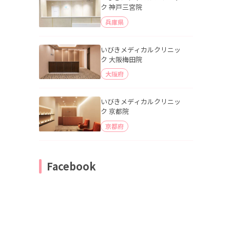
ク 神戸三宮院
兵庫県
いびきメディカルクリニッ
ク 大阪梅田院
大阪府
いびきメディカルクリニッ
ク 京都院
京都府
Facebook