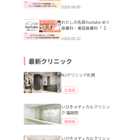
りすがりの皮膚科医”がスレ
2026.06.05
ッズの肌悩みに本気で答え
てみた」を公開いたしまし
た。
わたしの名医Youtube めぐ
皮膚科・美容皮膚科「【ヒ
アルロン酸×ボトックス併
2026.05.22
用】ハイブリッド注入を美
容皮膚科医が徹底解説」を
公開いたしました。
最新クリニック
MJクリニック札幌
北海道
いびきメディカルクリニッ
ク 福岡院
福岡県
いびきメディカルクリニッ