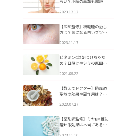
らい？小顔の基準も解説
2023.12.12
【医師監修】稗粒腫の治し
方は？気になる白いブツブ
ツの原因と自宅でできるケ
2023.11.17
アについて
ビタミンCは朝つけちゃだ
め？日焼けやシミの原因に
なるってホント？
2021.09.22
【教えてドクター】防風通
聖散の効果や副作用は？長
期服用は危険なの？
2023.07.27
【薬剤師監修】ミヤBM錠に
痩せる効果は本当にある
の？
2023.11.10