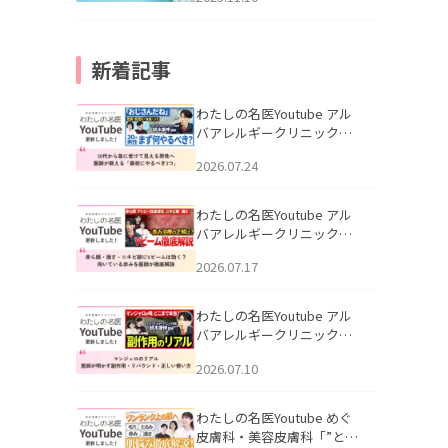
新着記事
わたしの名医Youtube アル
バアレルギークリニック札
幌「30代から急に老けて見
2026.07.24
える男性へ｜医師が教える
「最初にやるべき3つ」」を
公開いたしました。
わたしの名医Youtube アル
バアレルギークリニック札
幌「赤ら顔・酒さ・ニキビ
2026.07.17
跡にVビームは効く？向いて
いる赤みを医師が徹底解
説」を公開いたしました。
わたしの名医Youtube アル
バアレルギークリニック札
幌「マンジャロのリアル｜
2026.07.10
医師が明かす副作用・リバ
ウンド・正しい使い方」を
公開いたしました。
わたしの名医Youtube めぐ
皮膚科・美容皮膚科「”とお