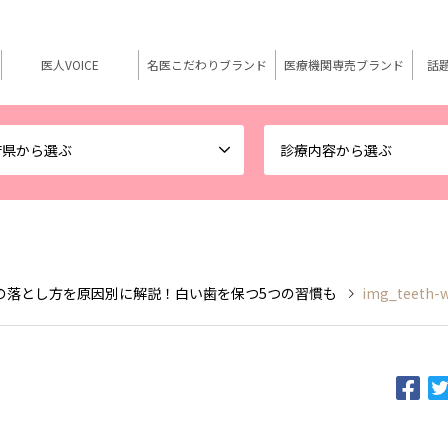
医人VOICE
名医こだわりブランド
医療機関専売ブランド
話
府県から選ぶ
診療内容から選ぶ
の落とし方を原因別に解説！白い歯を保つ5つの習慣も
img_teeth-w