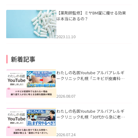
【薬剤師監修】ミヤBM錠に痩せる効果
は本当にあるの？
2023.11.10
新着記事
わたしの名医Youtube アルバアレルギ
ークリニック札幌「ニキビが皮膚科で
も治らない理由｜繰り返す人が次に考
える治療を医師が解説」を公開いたし
ました。
2026.08.07
わたしの名医Youtube アルバアレルギ
ークリニック札幌「30代から急に老け
て見える男性へ｜医師が教える「最初
にやるべき3つ」」を公開いたしまし
た。
2026.07.24