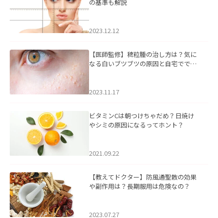
の基準も解説
2023.12.12
【医師監修】稗粒腫の治し方は？気に
なる白いブツブツの原因と自宅ででき
るケアについて
2023.11.17
ビタミンCは朝つけちゃだめ？日焼け
やシミの原因になるってホント？
2021.09.22
【教えてドクター】防風通聖散の効果
や副作用は？長期服用は危険なの？
2023.07.27