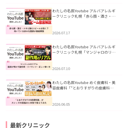
わたしの名医Youtube アルバアレルギ
ークリニック札幌「赤ら顔・酒さ・ニ
キビ跡にVビームは効く？向いている赤
みを医師が徹底解説」を公開いたしま
した。
2026.07.17
わたしの名医Youtube アルバアレルギ
ークリニック札幌「マンジャロのリア
ル｜医師が明かす副作用・リバウン
ド・正しい使い方」を公開いたしまし
た。
2026.07.10
わたしの名医Youtube めぐ皮膚科・美
容皮膚科「”とおりすがりの皮膚科
医”がスレッズの肌悩みに本気で答えて
みた」を公開いたしました。
2026.06.05
最新クリニック