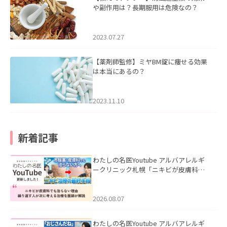
や副作用は？長期服用は危険なの？
2023.07.27
【薬剤師監修】ミヤBM錠に痩せる効果
は本当にあるの？
2023.11.10
新着記事
わたしの名医Youtube アルバアレルギ
ークリニック札幌「ニキビが皮膚科で
も治らない理由｜繰り返す人が次に考
える治療を医師が解説」を公開いたし
ました。
2026.08.07
わたしの名医Youtube アルバアレルギ