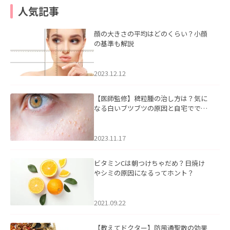
人気記事
顔の大きさの平均はどのくらい？小顔
の基準も解説
2023.12.12
【医師監修】稗粒腫の治し方は？気に
なる白いブツブツの原因と自宅ででき
るケアについて
2023.11.17
ビタミンCは朝つけちゃだめ？日焼け
やシミの原因になるってホント？
2021.09.22
【教えてドクター】防風通聖散の効果