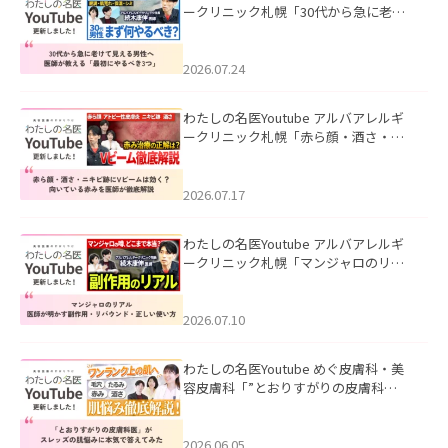
ークリニック札幌「30代から急に老け
て見える男性へ｜医師が教える「最初
にやるべき3つ」」を公開いたしまし
た。
2026.07.24
わたしの名医Youtube アルバアレルギ
ークリニック札幌「赤ら顔・酒さ・ニ
キビ跡にVビームは効く？向いている赤
みを医師が徹底解説」を公開いたしま
した。
2026.07.17
わたしの名医Youtube アルバアレルギ
ークリニック札幌「マンジャロのリア
ル｜医師が明かす副作用・リバウン
ド・正しい使い方」を公開いたしまし
た。
2026.07.10
わたしの名医Youtube めぐ皮膚科・美
容皮膚科「”とおりすがりの皮膚科
医”がスレッズの肌悩みに本気で答えて
みた」を公開いたしました。
2026.06.05