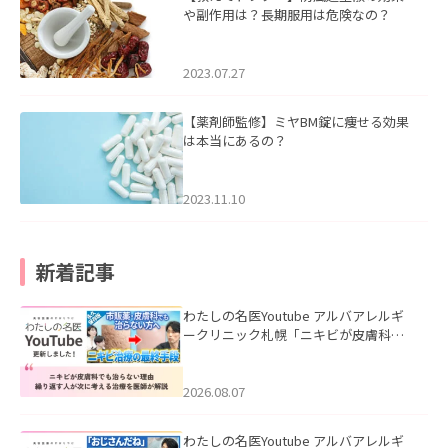
や副作用は？長期服用は危険なの？
2023.07.27
【薬剤師監修】ミヤBM錠に痩せる効果
は本当にあるの？
2023.11.10
新着記事
わたしの名医Youtube アルバアレルギ
ークリニック札幌「ニキビが皮膚科で
も治らない理由｜繰り返す人が次に考
える治療を医師が解説」を公開いたし
ました。
2026.08.07
わたしの名医Youtube アルバアレルギ