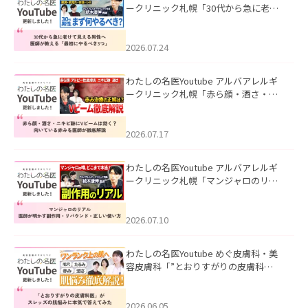
ークリニック札幌「30代から急に老け
て見える男性へ｜医師が教える「最初
にやるべき3つ」」を公開いたしまし
た。
2026.07.24
わたしの名医Youtube アルバアレルギ
ークリニック札幌「赤ら顔・酒さ・ニ
キビ跡にVビームは効く？向いている赤
みを医師が徹底解説」を公開いたしま
した。
2026.07.17
わたしの名医Youtube アルバアレルギ
ークリニック札幌「マンジャロのリア
ル｜医師が明かす副作用・リバウン
ド・正しい使い方」を公開いたしまし
た。
2026.07.10
わたしの名医Youtube めぐ皮膚科・美
容皮膚科「”とおりすがりの皮膚科
医”がスレッズの肌悩みに本気で答えて
みた」を公開いたしました。
2026.06.05