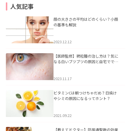
人気記事
顔の大きさの平均はどのくらい？小顔
の基準も解説
2023.12.12
【医師監修】稗粒腫の治し方は？気に
なる白いブツブツの原因と自宅ででき
るケアについて
2023.11.17
ビタミンCは朝つけちゃだめ？日焼け
やシミの原因になるってホント？
2021.09.22
【教えてドクター】防風通聖散の効果