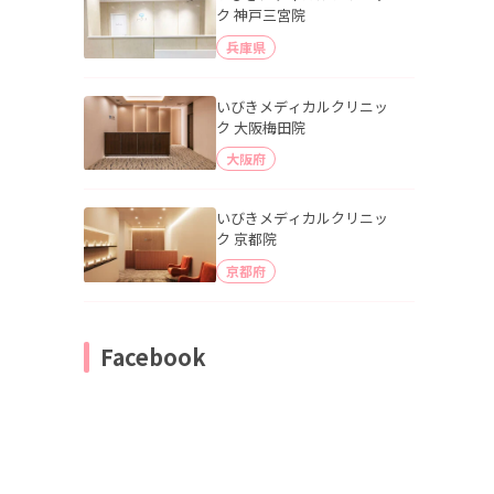
ク 神戸三宮院
兵庫県
いびきメディカルクリニッ
ク 大阪梅田院
大阪府
いびきメディカルクリニッ
ク 京都院
京都府
Facebook