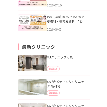
幌「マンジャロのリアル｜
2026.07.10
医師が明かす副作用・リバ
ウンド・正しい使い方」を
公開いたしました。
わたしの名医Youtube めぐ
皮膚科・美容皮膚科「”とお
りすがりの皮膚科医”がスレ
2026.06.05
ッズの肌悩みに本気で答え
てみた」を公開いたしまし
た。
最新クリニック
MJクリニック札幌
北海道
いびきメディカルクリニッ
ク 福岡院
福岡県
いびきメディカルクリニッ