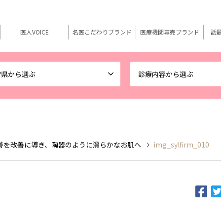
医人VOICE
名医こだわりブランド
医療機関専売ブランド
話
府県から選ぶ
診療内容から選ぶ
跡を改善に導き、陶器のように滑らかなお肌へ
img_sylfirm_010