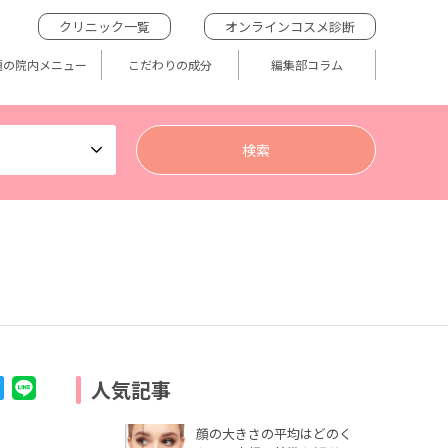
クリニック一覧
オンラインコスメ診断
題の院内メニュー
こだわりの成分
編集部コラム
人気記事
顔の大きさの平均はどのく