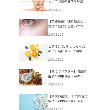
らい？小顔の基準も解説
2023.12.12
【医師監修】稗粒腫の治し
方は？気になる白いブツブ
ツの原因と自宅でできるケ
2023.11.17
アについて
ビタミンCは朝つけちゃだ
め？日焼けやシミの原因に
なるってホント？
2021.09.22
【教えてドクター】防風通
聖散の効果や副作用は？長
期服用は危険なの？
2023.07.27
【薬剤師監修】ミヤBM錠に
痩せる効果は本当にある
の？
2023.11.10