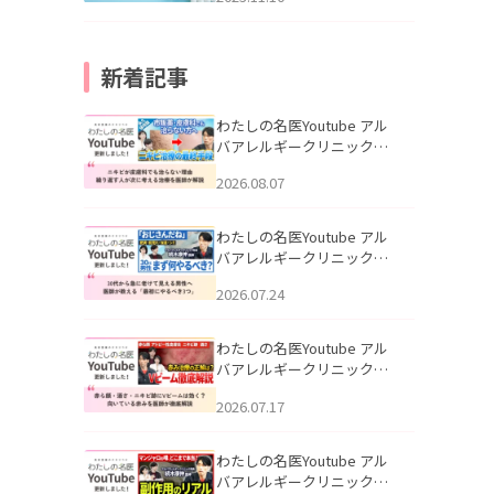
新着記事
わたしの名医Youtube アル
バアレルギークリニック札
幌「ニキビが皮膚科でも治
2026.08.07
らない理由｜繰り返す人が
次に考える治療を医師が解
説」を公開いたしました。
わたしの名医Youtube アル
バアレルギークリニック札
幌「30代から急に老けて見
2026.07.24
える男性へ｜医師が教える
「最初にやるべき3つ」」を
公開いたしました。
わたしの名医Youtube アル
バアレルギークリニック札
幌「赤ら顔・酒さ・ニキビ
2026.07.17
跡にVビームは効く？向いて
いる赤みを医師が徹底解
説」を公開いたしました。
わたしの名医Youtube アル
バアレルギークリニック札