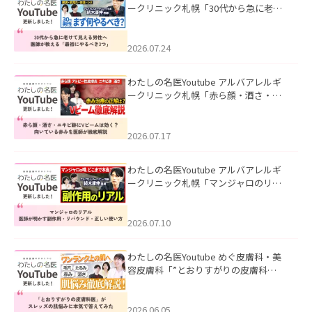
ークリニック札幌「30代から急に老け
て見える男性へ｜医師が教える「最初
にやるべき3つ」」を公開いたしまし
た。
2026.07.24
わたしの名医Youtube アルバアレルギ
ークリニック札幌「赤ら顔・酒さ・ニ
キビ跡にVビームは効く？向いている赤
みを医師が徹底解説」を公開いたしま
した。
2026.07.17
わたしの名医Youtube アルバアレルギ
ークリニック札幌「マンジャロのリア
ル｜医師が明かす副作用・リバウン
ド・正しい使い方」を公開いたしまし
た。
2026.07.10
わたしの名医Youtube めぐ皮膚科・美
容皮膚科「”とおりすがりの皮膚科
医”がスレッズの肌悩みに本気で答えて
みた」を公開いたしました。
2026.06.05