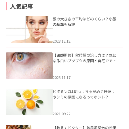
人気記事
顔の大きさの平均はどのくらい？小顔
の基準も解説
2023.12.12
【医師監修】稗粒腫の治し方は？気に
なる白いブツブツの原因と自宅ででき
るケアについて
2023.11.17
ビタミンCは朝つけちゃだめ？日焼け
やシミの原因になるってホント？
2021.09.22
【教えてドクター】防風通聖散の効果