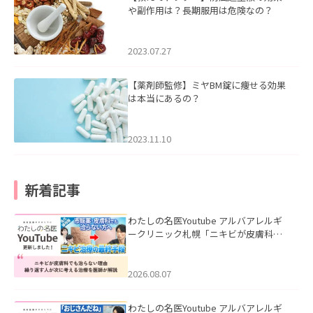
や副作用は？長期服用は危険なの？
2023.07.27
【薬剤師監修】ミヤBM錠に痩せる効果
は本当にあるの？
2023.11.10
新着記事
わたしの名医Youtube アルバアレルギ
ークリニック札幌「ニキビが皮膚科で
も治らない理由｜繰り返す人が次に考
える治療を医師が解説」を公開いたし
ました。
2026.08.07
わたしの名医Youtube アルバアレルギ