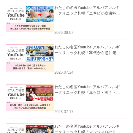
わたしの名医Youtube アルバアレルギ
ークリニック札幌「ニキビが皮膚科で
も治らない理由｜繰り返す人が次に考
える治療を医師が解説」を公開いたし
ました。
2026.08.07
わたしの名医Youtube アルバアレルギ
ークリニック札幌「30代から急に老け
て見える男性へ｜医師が教える「最初
にやるべき3つ」」を公開いたしまし
た。
2026.07.24
わたしの名医Youtube アルバアレルギ
ークリニック札幌「赤ら顔・酒さ・ニ
キビ跡にVビームは効く？向いている
赤みを医師が徹底解説」を公開いたし
ました。
2026.07.17
わたしの名医Youtube アルバアレルギ
ークリニック札幌「マンジャロのリア