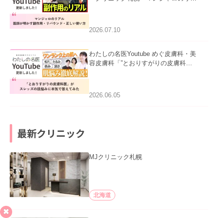
ル｜医師が明かす副作用・リバウン
ド・正しい使い方」を公開いたしまし
た。
2026.07.10
わたしの名医Youtube めぐ皮膚科・美
容皮膚科「”とおりすがりの皮膚科
医”がスレッズの肌悩みに本気で答えて
みた」を公開いたしました。
2026.06.05
最新クリニック
MJクリニック札幌
北海道