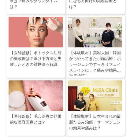
果は？痛みやダウンタイム
になる方向けの美容医療と
は？
は？
【医師監修】ボトックス注射
【体験取材】美容大国・韓国
の失敗例は？避ける方法と失
からやってきた小顔治療！ポ
敗したときの対処法も解説
ラージェンですっきりフェイ
スラインに！？痛みや効果を
徹底検証！
【医師監修】毛穴治療に効果
【体験取材】日本生まれの最
的な美容医療とは？
新たるみ治療！サーマジェン
の効果や痛みは？