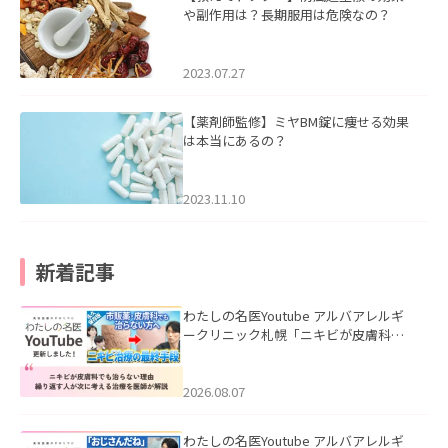
や副作用は？長期服用は危険なの？
2023.07.27
【薬剤師監修】ミヤBM錠に痩せる効果
は本当にあるの？
2023.11.10
新着記事
わたしの名医Youtube アルバアレルギ
ークリニック札幌「ニキビが皮膚科で
も治らない理由｜繰り返す人が次に考
える治療を医師が解説」を公開いたし
ました。
2026.08.07
わたしの名医Youtube アルバアレルギ