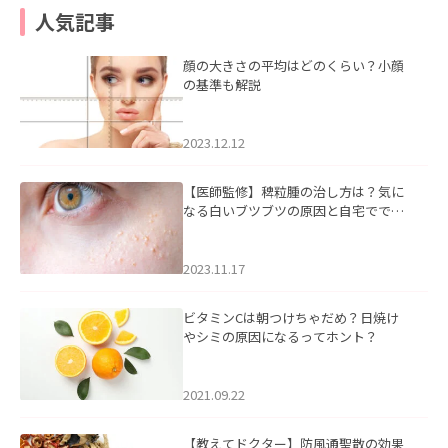
人気記事
顔の大きさの平均はどのくらい？小顔
の基準も解説
2023.12.12
【医師監修】稗粒腫の治し方は？気に
なる白いブツブツの原因と自宅ででき
るケアについて
2023.11.17
ビタミンCは朝つけちゃだめ？日焼け
やシミの原因になるってホント？
2021.09.22
【教えてドクター】防風通聖散の効果