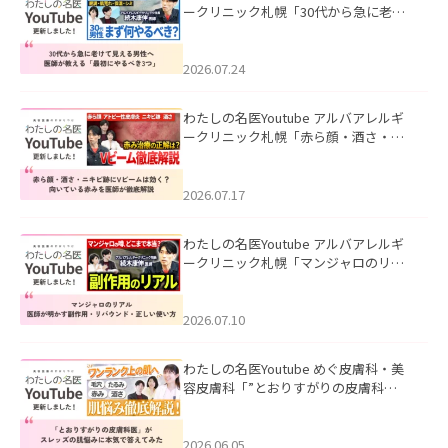
ークリニック札幌「30代から急に老け
て見える男性へ｜医師が教える「最初
にやるべき3つ」」を公開いたしまし
た。
2026.07.24
わたしの名医Youtube アルバアレルギ
ークリニック札幌「赤ら顔・酒さ・ニ
キビ跡にVビームは効く？向いている赤
みを医師が徹底解説」を公開いたしま
した。
2026.07.17
わたしの名医Youtube アルバアレルギ
ークリニック札幌「マンジャロのリア
ル｜医師が明かす副作用・リバウン
ド・正しい使い方」を公開いたしまし
た。
2026.07.10
わたしの名医Youtube めぐ皮膚科・美
容皮膚科「”とおりすがりの皮膚科
医”がスレッズの肌悩みに本気で答えて
みた」を公開いたしました。
2026.06.05