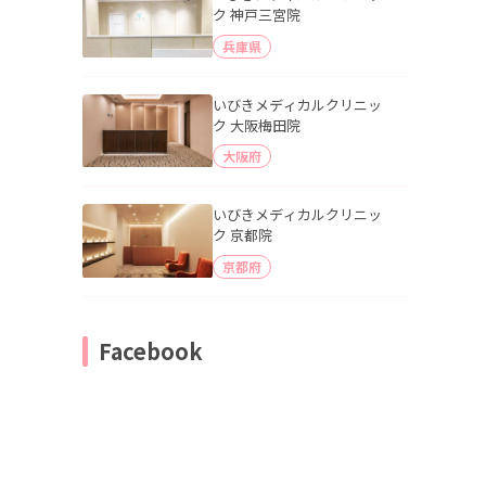
ク 神戸三宮院
兵庫県
いびきメディカルクリニッ
ク 大阪梅田院
大阪府
いびきメディカルクリニッ
ク 京都院
京都府
Facebook