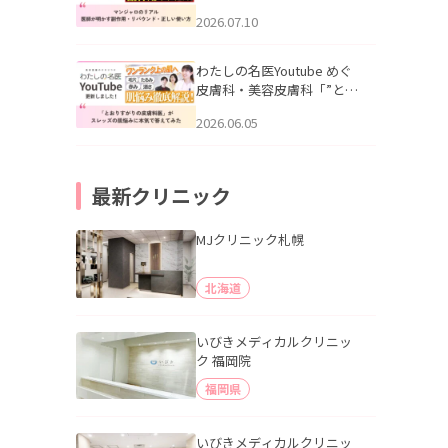
幌「マンジャロのリアル｜
2026.07.10
医師が明かす副作用・リバ
ウンド・正しい使い方」を
公開いたしました。
わたしの名医Youtube めぐ
皮膚科・美容皮膚科「”とお
りすがりの皮膚科医”がスレ
2026.06.05
ッズの肌悩みに本気で答え
てみた」を公開いたしまし
た。
最新クリニック
MJクリニック札幌
北海道
いびきメディカルクリニッ
ク 福岡院
福岡県
いびきメディカルクリニッ