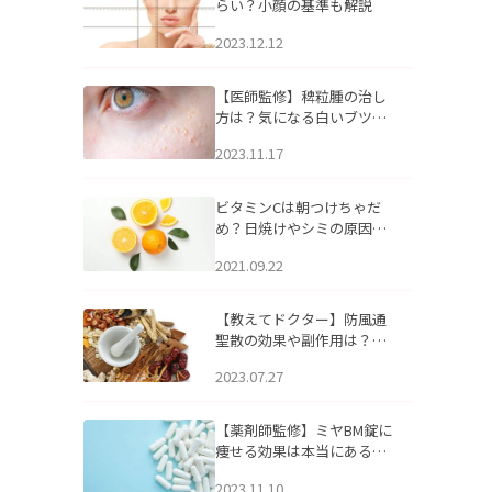
らい？小顔の基準も解説
2023.12.12
【医師監修】稗粒腫の治し
方は？気になる白いブツブ
ツの原因と自宅でできるケ
2023.11.17
アについて
ビタミンCは朝つけちゃだ
め？日焼けやシミの原因に
なるってホント？
2021.09.22
【教えてドクター】防風通
聖散の効果や副作用は？長
期服用は危険なの？
2023.07.27
【薬剤師監修】ミヤBM錠に
痩せる効果は本当にある
の？
2023.11.10