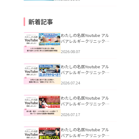
新着記事
わたしの名医Youtube アル
バアレルギークリニック札
幌「ニキビが皮膚科でも治
2026.08.07
らない理由｜繰り返す人が
次に考える治療を医師が解
説」を公開いたしました。
わたしの名医Youtube アル
バアレルギークリニック札
幌「30代から急に老けて見
2026.07.24
える男性へ｜医師が教える
「最初にやるべき3つ」」を
公開いたしました。
わたしの名医Youtube アル
バアレルギークリニック札
幌「赤ら顔・酒さ・ニキビ
2026.07.17
跡にVビームは効く？向いて
いる赤みを医師が徹底解
説」を公開いたしました。
わたしの名医Youtube アル
バアレルギークリニック札