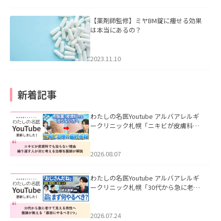
【薬剤師監修】ミヤBM錠に痩せる効果
は本当にあるの？
2023.11.10
新着記事
わたしの名医Youtube アルバアレルギ
ークリニック札幌「ニキビが皮膚科で
も治らない理由｜繰り返す人が次に考
える治療を医師が解説」を公開いたし
ました。
2026.08.07
わたしの名医Youtube アルバアレルギ
ークリニック札幌「30代から急に老け
て見える男性へ｜医師が教える「最初
にやるべき3つ」」を公開いたしまし
た。
2026.07.24