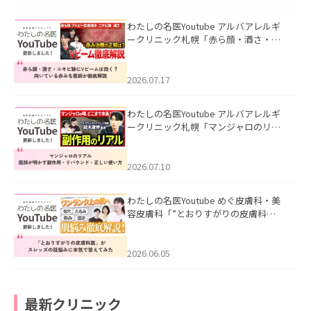
わたしの名医Youtube アルバアレルギ
ークリニック札幌「赤ら顔・酒さ・ニ
キビ跡にVビームは効く？向いている赤
みを医師が徹底解説」を公開いたしま
した。
2026.07.17
わたしの名医Youtube アルバアレルギ
ークリニック札幌「マンジャロのリア
ル｜医師が明かす副作用・リバウン
ド・正しい使い方」を公開いたしまし
た。
2026.07.10
わたしの名医Youtube めぐ皮膚科・美
容皮膚科「”とおりすがりの皮膚科
医”がスレッズの肌悩みに本気で答えて
みた」を公開いたしました。
2026.06.05
最新クリニック