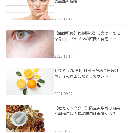
の基準も解説
2023.12.12
【医師監修】稗粒腫の治し方は？気に
なる白いブツブツの原因と自宅ででき
るケアについて
2023.11.17
ビタミンCは朝つけちゃだめ？日焼け
やシミの原因になるってホント？
2021.09.22
【教えてドクター】防風通聖散の効果
や副作用は？長期服用は危険なの？
2023.07.27