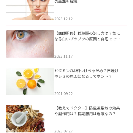
の基準も解説
2023.12.12
【医師監修】稗粒腫の治し方は？気に
なる白いブツブツの原因と自宅ででき
るケアについて
2023.11.17
ビタミンCは朝つけちゃだめ？日焼け
やシミの原因になるってホント？
2021.09.22
【教えてドクター】防風通聖散の効果
や副作用は？長期服用は危険なの？
2023.07.27