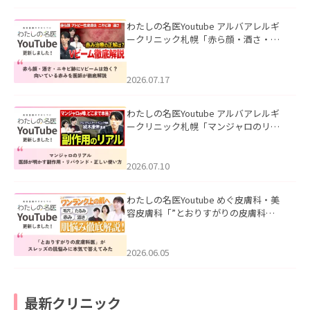
わたしの名医Youtube アルバアレルギ
ークリニック札幌「赤ら顔・酒さ・ニ
キビ跡にVビームは効く？向いている赤
みを医師が徹底解説」を公開いたしま
した。
2026.07.17
わたしの名医Youtube アルバアレルギ
ークリニック札幌「マンジャロのリア
ル｜医師が明かす副作用・リバウン
ド・正しい使い方」を公開いたしまし
た。
2026.07.10
わたしの名医Youtube めぐ皮膚科・美
容皮膚科「”とおりすがりの皮膚科
医”がスレッズの肌悩みに本気で答えて
みた」を公開いたしました。
2026.06.05
最新クリニック