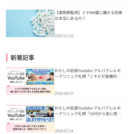
【薬剤師監修】ミヤBM錠に痩せる効果
は本当にあるの？
2023.11.10
新着記事
わたしの名医Youtube アルバアレルギ
ークリニック札幌「ニキビが皮膚科で
も治らない理由｜繰り返す人が次に考
える治療を医師が解説」を公開いたし
ました。
2026.08.07
わたしの名医Youtube アルバアレルギ
ークリニック札幌「30代から急に老け
て見える男性へ｜医師が教える「最初
にやるべき3つ」」を公開いたしまし
た。
2026.07.24