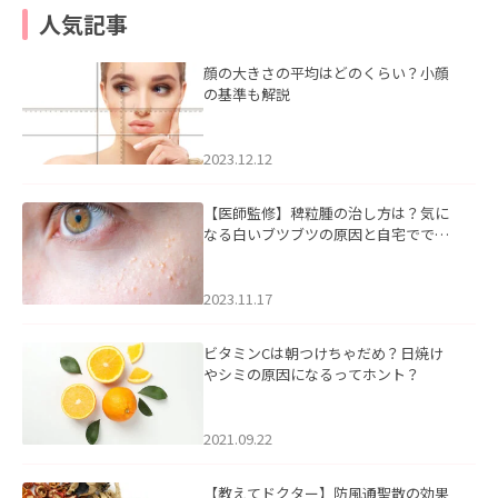
人気記事
顔の大きさの平均はどのくらい？小顔
の基準も解説
2023.12.12
【医師監修】稗粒腫の治し方は？気に
なる白いブツブツの原因と自宅ででき
るケアについて
2023.11.17
ビタミンCは朝つけちゃだめ？日焼け
やシミの原因になるってホント？
2021.09.22
【教えてドクター】防風通聖散の効果