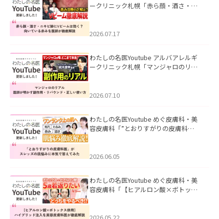
ークリニック札幌「赤ら顔・酒さ・ニ
キビ跡にVビームは効く？向いている赤
みを医師が徹底解説」を公開いたしま
した。
2026.07.17
わたしの名医Youtube アルバアレルギ
ークリニック札幌「マンジャロのリア
ル｜医師が明かす副作用・リバウン
ド・正しい使い方」を公開いたしまし
た。
2026.07.10
わたしの名医Youtube めぐ皮膚科・美
容皮膚科「”とおりすがりの皮膚科
医”がスレッズの肌悩みに本気で答えて
みた」を公開いたしました。
2026.06.05
わたしの名医Youtube めぐ皮膚科・美
容皮膚科「【ヒアルロン酸×ボトック
ス併用】ハイブリッド注入を美容皮膚
科医が徹底解説」を公開いたしまし
た。
2026.05.22