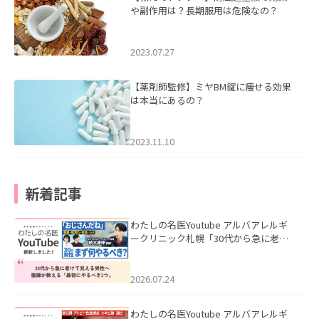
や副作用は？長期服用は危険なの？
2023.07.27
【薬剤師監修】ミヤBM錠に痩せる効果
は本当にあるの？
2023.11.10
新着記事
わたしの名医Youtube アルバアレルギ
ークリニック札幌「30代から急に老け
て見える男性へ｜医師が教える「最初
にやるべき3つ」」を公開いたしまし
た。
2026.07.24
わたしの名医Youtube アルバアレルギ