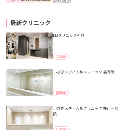
た。
2026.05.22
最新クリニック
MJクリニック札幌
北海道
いびきメディカルクリニック 福岡院
福岡県
いびきメディカルクリニック 神戸三宮
院
兵庫県