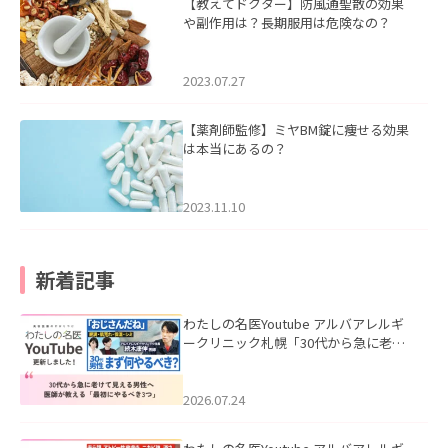
【教えてドクター】防風通聖散の効果
や副作用は？長期服用は危険なの？
2023.07.27
【薬剤師監修】ミヤBM錠に痩せる効果
は本当にあるの？
2023.11.10
新着記事
わたしの名医Youtube アルバアレルギ
ークリニック札幌「30代から急に老け
て見える男性へ｜医師が教える「最初
にやるべき3つ」」を公開いたしまし
た。
2026.07.24