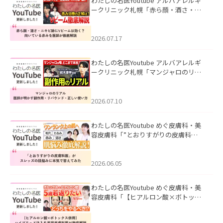
わたしの名医Youtube アルバアレルギ
ークリニック札幌「赤ら顔・酒さ・ニ
キビ跡にVビームは効く？向いている赤
みを医師が徹底解説」を公開いたしま
した。
2026.07.17
わたしの名医Youtube アルバアレルギ
ークリニック札幌「マンジャロのリア
ル｜医師が明かす副作用・リバウン
ド・正しい使い方」を公開いたしまし
た。
2026.07.10
わたしの名医Youtube めぐ皮膚科・美
容皮膚科「”とおりすがりの皮膚科
医”がスレッズの肌悩みに本気で答えて
みた」を公開いたしました。
2026.06.05
わたしの名医Youtube めぐ皮膚科・美
容皮膚科「【ヒアルロン酸×ボトック
ス併用】ハイブリッド注入を美容皮膚
科医が徹底解説」を公開いたしまし