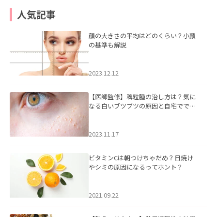
人気記事
顔の大きさの平均はどのくらい？小顔
の基準も解説
2023.12.12
【医師監修】稗粒腫の治し方は？気に
なる白いブツブツの原因と自宅ででき
るケアについて
2023.11.17
ビタミンCは朝つけちゃだめ？日焼け
やシミの原因になるってホント？
2021.09.22