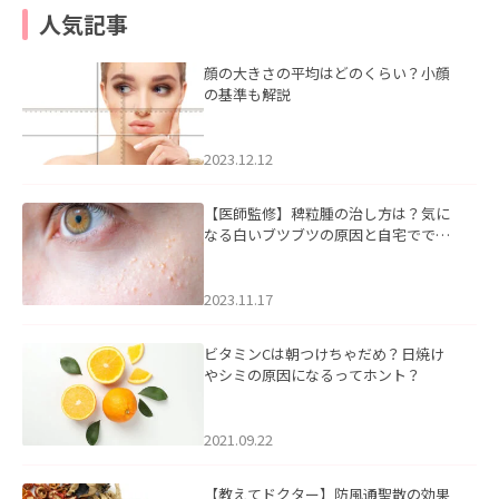
人気記事
顔の大きさの平均はどのくらい？小顔
の基準も解説
2023.12.12
【医師監修】稗粒腫の治し方は？気に
なる白いブツブツの原因と自宅ででき
るケアについて
2023.11.17
ビタミンCは朝つけちゃだめ？日焼け
やシミの原因になるってホント？
2021.09.22
【教えてドクター】防風通聖散の効果