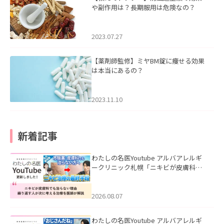
や副作用は？長期服用は危険なの？
2023.07.27
【薬剤師監修】ミヤBM錠に痩せる効果
は本当にあるの？
2023.11.10
新着記事
わたしの名医Youtube アルバアレルギ
ークリニック札幌「ニキビが皮膚科で
も治らない理由｜繰り返す人が次に考
える治療を医師が解説」を公開いたし
ました。
2026.08.07
わたしの名医Youtube アルバアレルギ