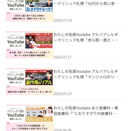
ークリニック札幌「30代から急に老け
て見える男性へ｜医師が教える「最初
にやるべき3つ」」を公開いたしまし
た。
2026.07.24
わたしの名医Youtube アルバアレルギ
ークリニック札幌「赤ら顔・酒さ・ニ
キビ跡にVビームは効く？向いている赤
みを医師が徹底解説」を公開いたしま
した。
2026.07.17
わたしの名医Youtube アルバアレルギ
ークリニック札幌「マンジャロのリア
ル｜医師が明かす副作用・リバウン
ド・正しい使い方」を公開いたしまし
た。
2026.07.10
わたしの名医Youtube めぐ皮膚科・美
容皮膚科「”とおりすがりの皮膚科
医”がスレッズの肌悩みに本気で答えて
みた」を公開いたしました。
2026.06.05