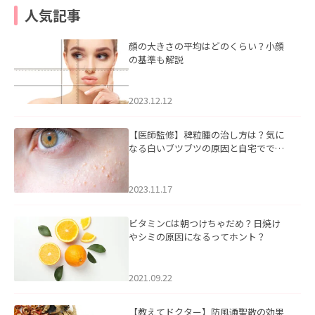
人気記事
顔の大きさの平均はどのくらい？小顔
の基準も解説
2023.12.12
【医師監修】稗粒腫の治し方は？気に
なる白いブツブツの原因と自宅ででき
るケアについて
2023.11.17
ビタミンCは朝つけちゃだめ？日焼け
やシミの原因になるってホント？
2021.09.22
【教えてドクター】防風通聖散の効果