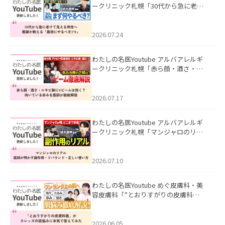
ークリニック札幌「30代から急に老け
て見える男性へ｜医師が教える「最初
にやるべき3つ」」を公開いたしまし
た。
2026.07.24
わたしの名医Youtube アルバアレルギ
ークリニック札幌「赤ら顔・酒さ・ニ
キビ跡にVビームは効く？向いている赤
みを医師が徹底解説」を公開いたしま
した。
2026.07.17
わたしの名医Youtube アルバアレルギ
ークリニック札幌「マンジャロのリア
ル｜医師が明かす副作用・リバウン
ド・正しい使い方」を公開いたしまし
た。
2026.07.10
わたしの名医Youtube めぐ皮膚科・美
容皮膚科「”とおりすがりの皮膚科
医”がスレッズの肌悩みに本気で答えて
みた」を公開いたしました。
2026.06.05