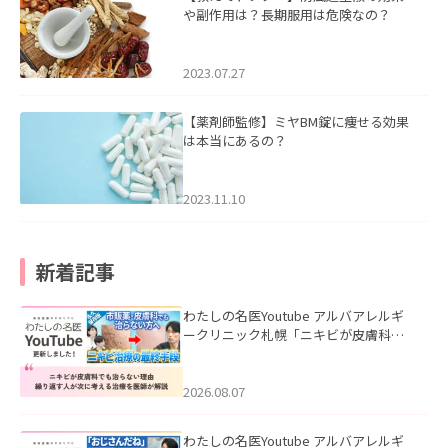
や副作用は？長期服用は危険なの？
2023.07.27
【薬剤師監修】ミヤBM錠に痩せる効果
は本当にあるの？
2023.11.10
新着記事
わたしの名医Youtube アルバアレルギ
ークリニック札幌「ニキビが皮膚科で
も治らない理由｜繰り返す人が次に考
える治療を医師が解説」を公開いたし
ました。
2026.08.07
わたしの名医Youtube アルバアレルギ