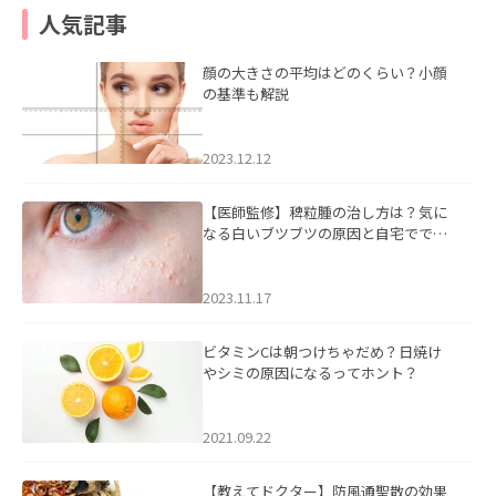
人気記事
顔の大きさの平均はどのくらい？小顔
の基準も解説
2023.12.12
【医師監修】稗粒腫の治し方は？気に
なる白いブツブツの原因と自宅ででき
るケアについて
2023.11.17
ビタミンCは朝つけちゃだめ？日焼け
やシミの原因になるってホント？
2021.09.22
【教えてドクター】防風通聖散の効果