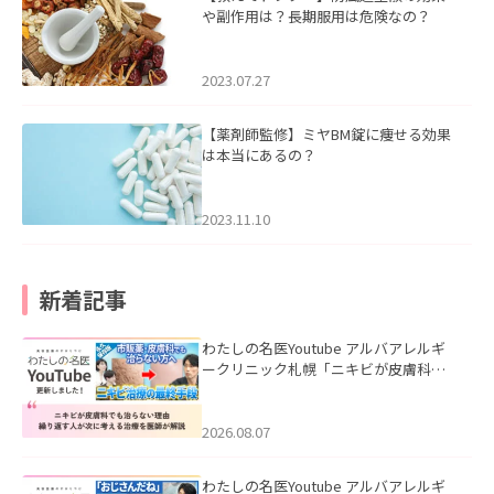
や副作用は？長期服用は危険なの？
2023.07.27
【薬剤師監修】ミヤBM錠に痩せる効果
は本当にあるの？
2023.11.10
新着記事
わたしの名医Youtube アルバアレルギ
ークリニック札幌「ニキビが皮膚科で
も治らない理由｜繰り返す人が次に考
える治療を医師が解説」を公開いたし
ました。
2026.08.07
わたしの名医Youtube アルバアレルギ