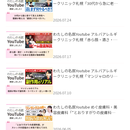
ークリニック札幌「30代から急に老け
て見える男性へ｜医師が教える「最初
にやるべき3つ」」を公開いたしまし
た。
2026.07.24
わたしの名医Youtube アルバアレルギ
ークリニック札幌「赤ら顔・酒さ・ニ
キビ跡にVビームは効く？向いている赤
みを医師が徹底解説」を公開いたしま
した。
2026.07.17
わたしの名医Youtube アルバアレルギ
ークリニック札幌「マンジャロのリア
ル｜医師が明かす副作用・リバウン
ド・正しい使い方」を公開いたしまし
た。
2026.07.10
わたしの名医Youtube めぐ皮膚科・美
容皮膚科「”とおりすがりの皮膚科
医”がスレッズの肌悩みに本気で答えて
みた」を公開いたしました。
2026.06.05