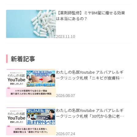
【薬剤師監修】ミヤBM錠に痩せる効果
は本当にあるの？
2023.11.10
新着記事
わたしの名医Youtube アルバアレルギ
ークリニック札幌「ニキビが皮膚科で
も治らない理由｜繰り返す人が次に考
える治療を医師が解説」を公開いたし
ました。
2026.08.07
わたしの名医Youtube アルバアレルギ
ークリニック札幌「30代から急に老け
て見える男性へ｜医師が教える「最初
にやるべき3つ」」を公開いたしまし
た。
2026.07.24