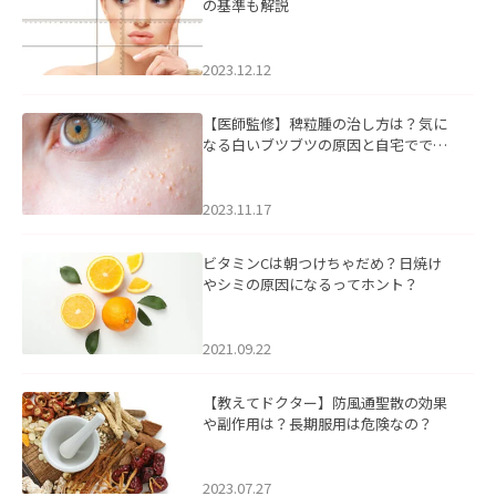
の基準も解説
2023.12.12
【医師監修】稗粒腫の治し方は？気に
なる白いブツブツの原因と自宅ででき
るケアについて
2023.11.17
ビタミンCは朝つけちゃだめ？日焼け
やシミの原因になるってホント？
2021.09.22
【教えてドクター】防風通聖散の効果
や副作用は？長期服用は危険なの？
2023.07.27