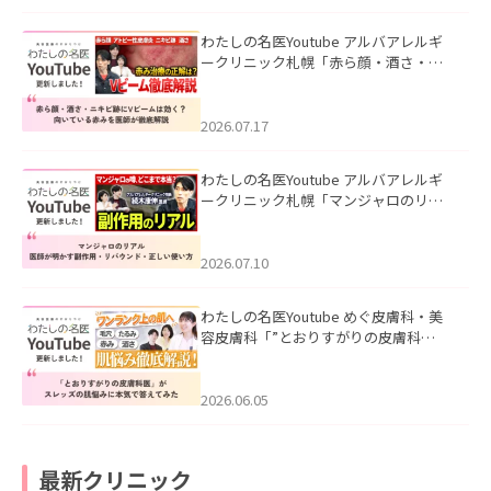
わたしの名医Youtube アルバアレルギ
ークリニック札幌「赤ら顔・酒さ・ニ
キビ跡にVビームは効く？向いている赤
みを医師が徹底解説」を公開いたしま
した。
2026.07.17
わたしの名医Youtube アルバアレルギ
ークリニック札幌「マンジャロのリア
ル｜医師が明かす副作用・リバウン
ド・正しい使い方」を公開いたしまし
た。
2026.07.10
わたしの名医Youtube めぐ皮膚科・美
容皮膚科「”とおりすがりの皮膚科
医”がスレッズの肌悩みに本気で答えて
みた」を公開いたしました。
2026.06.05
最新クリニック