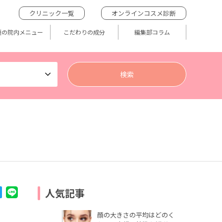
クリニック一覧
オンラインコスメ診断
題の院内メニュー
こだわりの成分
編集部コラム
人気記事
顔の大きさの平均はどのく