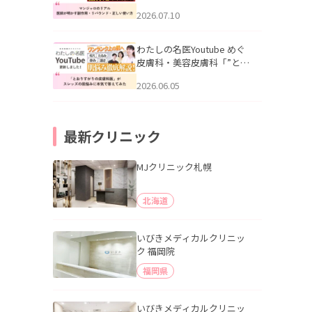
幌「マンジャロのリアル｜
2026.07.10
医師が明かす副作用・リバ
ウンド・正しい使い方」を
公開いたしました。
わたしの名医Youtube めぐ
皮膚科・美容皮膚科「”とお
りすがりの皮膚科医”がスレ
2026.06.05
ッズの肌悩みに本気で答え
てみた」を公開いたしまし
た。
最新クリニック
MJクリニック札幌
北海道
いびきメディカルクリニッ
ク 福岡院
福岡県
いびきメディカルクリニッ