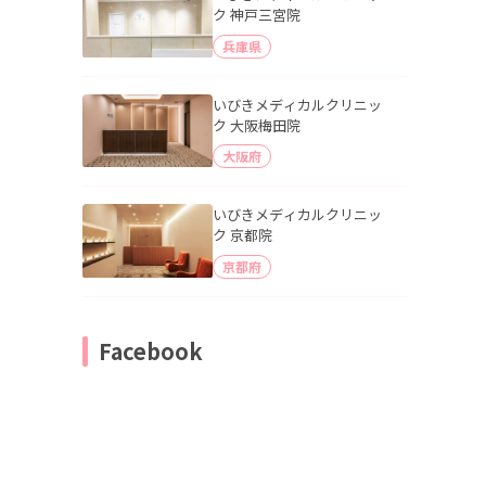
ク 神戸三宮院
兵庫県
いびきメディカルクリニッ
ク 大阪梅田院
大阪府
いびきメディカルクリニッ
ク 京都院
京都府
Facebook