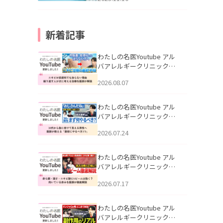
新着記事
わたしの名医Youtube アル
バアレルギークリニック札
幌「ニキビが皮膚科でも治
2026.08.07
らない理由｜繰り返す人が
次に考える治療を医師が解
説」を公開いたしました。
わたしの名医Youtube アル
バアレルギークリニック札
幌「30代から急に老けて見
2026.07.24
える男性へ｜医師が教える
「最初にやるべき3つ」」を
公開いたしました。
わたしの名医Youtube アル
バアレルギークリニック札
幌「赤ら顔・酒さ・ニキビ
2026.07.17
跡にVビームは効く？向いて
いる赤みを医師が徹底解
説」を公開いたしました。
わたしの名医Youtube アル
バアレルギークリニック札