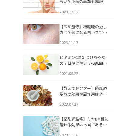
らい？小顔の基準も解説
2023.12.12
【医師監修】稗粒腫の治し
方は？気になる白いブツブ
ツの原因と自宅でできるケ
2023.11.17
アについて
ビタミンCは朝つけちゃだ
め？日焼けやシミの原因に
なるってホント？
2021.09.22
【教えてドクター】防風通
聖散の効果や副作用は？長
期服用は危険なの？
2023.07.27
【薬剤師監修】ミヤBM錠に
痩せる効果は本当にある
の？
2023.11.10