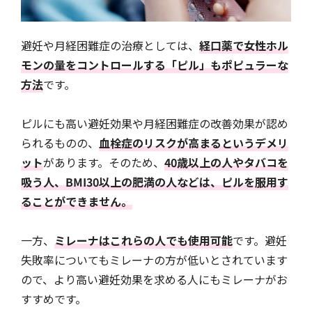
避妊や月経困難症の治療としては、
経口薬で女性ホル
モンの量をコントロールする「ピル」もポピュラーな
方法
です。
ピルにも高い避妊効果や月経困難症の改善効果が認め
られるものの、
血栓症のリスクが高まるというデメリ
ット
があります。そのため、
40歳以上の人やタバコを
吸う人、BMI30以上の肥満の人などは、ピルを服用す
ることができません。
一方、
ミレーナはこれらの人でも使用可能
です。避妊
失敗率についてもミレーナの方が低いとされています
ので、より高い避妊効果を求める人にもミレーナがお
すすめです。