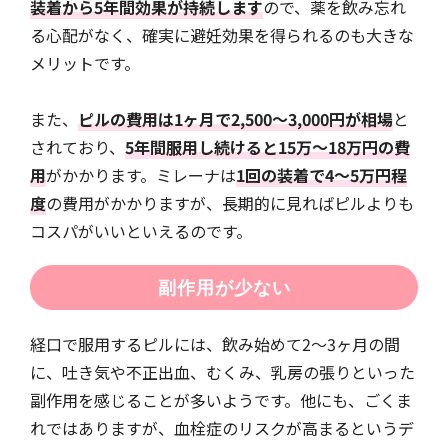
装着から5年間効果が持続します
ので、薬を飲み忘れ
る心配がなく、確実に避妊効果を得られるのも大きな
メリットです。
また、
ピルの費用は1ヶ月で2,500～3,000円が相場
と
されており、
5年間服用し続けると15万～18万円の費
用
がかかります。ミレーナは
1回の装着で4～5万円程
度
の費用がかかりますが、長期的に見ればピルよりも
コスパがいいといえるのです。
副作用が少ない
経口で服用するピルには、飲み始めて2～3ヶ月の間
に、吐き気や不正出血、むくみ、乳房の張りといった
副作用を感じることが多いようです。他にも、ごくま
れではありますが、血栓症のリスクが高まるというデ