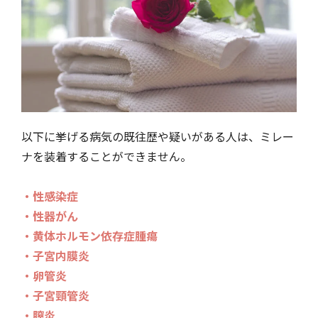
以下に挙げる病気の既往歴や疑いがある人は、ミレー
ナを装着することができません。
・性感染症
・性器がん
・黄体ホルモン依存症腫瘍
・子宮内膜炎
・卵管炎
・子宮頸管炎
・膣炎