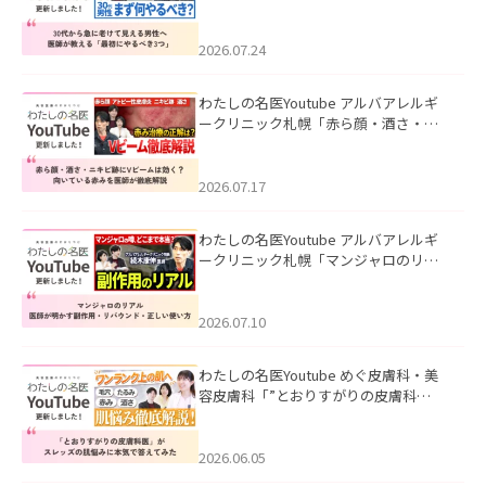
て見える男性へ｜医師が教える「最初
にやるべき3つ」」を公開いたしまし
た。
2026.07.24
わたしの名医Youtube アルバアレルギ
ークリニック札幌「赤ら顔・酒さ・ニ
キビ跡にVビームは効く？向いている赤
みを医師が徹底解説」を公開いたしま
した。
2026.07.17
わたしの名医Youtube アルバアレルギ
ークリニック札幌「マンジャロのリア
ル｜医師が明かす副作用・リバウン
ド・正しい使い方」を公開いたしまし
た。
2026.07.10
わたしの名医Youtube めぐ皮膚科・美
容皮膚科「”とおりすがりの皮膚科
医”がスレッズの肌悩みに本気で答えて
みた」を公開いたしました。
2026.06.05