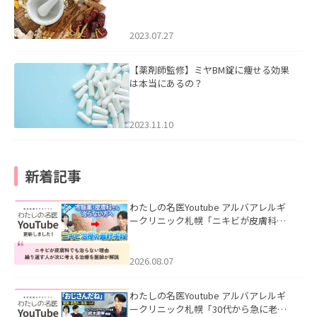
2023.07.27
【薬剤師監修】ミヤBM錠に痩せる効果
は本当にあるの？
2023.11.10
新着記事
わたしの名医Youtube アルバアレルギ
ークリニック札幌「ニキビが皮膚科で
も治らない理由｜繰り返す人が次に考
える治療を医師が解説」を公開いたし
ました。
2026.08.07
わたしの名医Youtube アルバアレルギ
ークリニック札幌「30代から急に老け