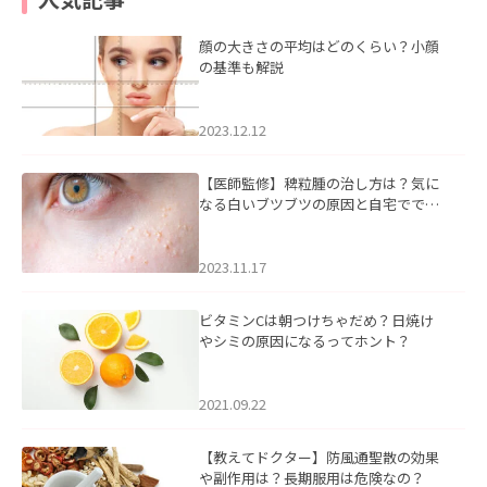
顔の大きさの平均はどのくらい？小顔
の基準も解説
2023.12.12
【医師監修】稗粒腫の治し方は？気に
なる白いブツブツの原因と自宅ででき
るケアについて
2023.11.17
ビタミンCは朝つけちゃだめ？日焼け
やシミの原因になるってホント？
2021.09.22
【教えてドクター】防風通聖散の効果
や副作用は？長期服用は危険なの？