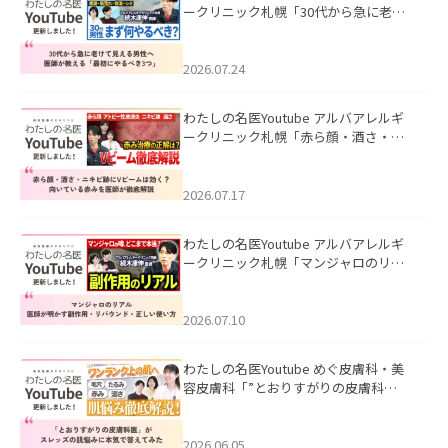
ークリニック札幌「30代から急に老け
て見える男性へ｜医師が教える「最初
にやるべき3つ」」を公開いたしまし
た。
2026.07.24
わたしの名医Youtube アルバアレルギ
ークリニック札幌「赤ら顔・酒さ・ニ
キビ跡にVビームは効く？向いている赤
みを医師が徹底解説」を公開いたしま
した。
2026.07.17
わたしの名医Youtube アルバアレルギ
ークリニック札幌「マンジャロのリア
ル｜医師が明かす副作用・リバウン
ド・正しい使い方」を公開いたしまし
た。
2026.07.10
わたしの名医Youtube めぐ皮膚科・美
容皮膚科「”とおりすがりの皮膚科
医”がスレッズの肌悩みに本気で答えて
みた」を公開いたしました。
2026.06.05