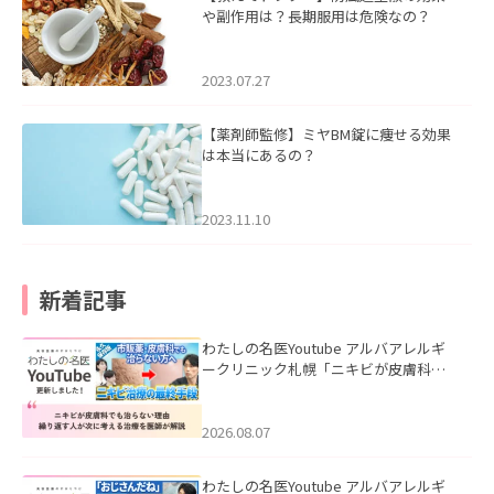
や副作用は？長期服用は危険なの？
2023.07.27
【薬剤師監修】ミヤBM錠に痩せる効果
は本当にあるの？
2023.11.10
新着記事
わたしの名医Youtube アルバアレルギ
ークリニック札幌「ニキビが皮膚科で
も治らない理由｜繰り返す人が次に考
える治療を医師が解説」を公開いたし
ました。
2026.08.07
わたしの名医Youtube アルバアレルギ