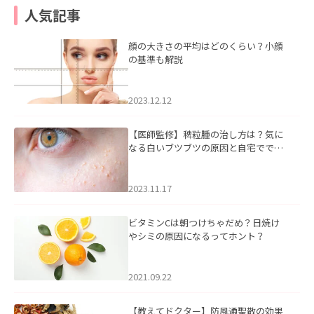
人気記事
顔の大きさの平均はどのくらい？小顔
の基準も解説
2023.12.12
【医師監修】稗粒腫の治し方は？気に
なる白いブツブツの原因と自宅ででき
るケアについて
2023.11.17
ビタミンCは朝つけちゃだめ？日焼け
やシミの原因になるってホント？
2021.09.22
【教えてドクター】防風通聖散の効果