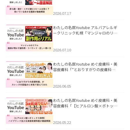
キビ跡にVビームは効く？向いている赤
みを医師が徹底解説」を公開いたしま
した。
2026.07.17
わたしの名医Youtube アルバアレルギ
ークリニック札幌「マンジャロのリア
ル｜医師が明かす副作用・リバウン
ド・正しい使い方」を公開いたしまし
た。
2026.07.10
わたしの名医Youtube めぐ皮膚科・美
容皮膚科「”とおりすがりの皮膚科
医”がスレッズの肌悩みに本気で答えて
みた」を公開いたしました。
2026.06.05
わたしの名医Youtube めぐ皮膚科・美
容皮膚科「【ヒアルロン酸×ボトック
ス併用】ハイブリッド注入を美容皮膚
科医が徹底解説」を公開いたしまし
た。
2026.05.22