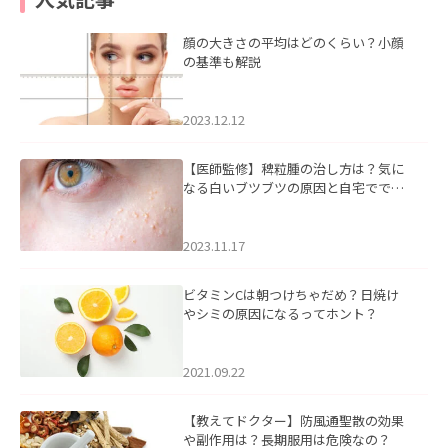
顔の大きさの平均はどのくらい？小顔
の基準も解説
2023.12.12
【医師監修】稗粒腫の治し方は？気に
なる白いブツブツの原因と自宅ででき
るケアについて
2023.11.17
ビタミンCは朝つけちゃだめ？日焼け
やシミの原因になるってホント？
2021.09.22
【教えてドクター】防風通聖散の効果
や副作用は？長期服用は危険なの？