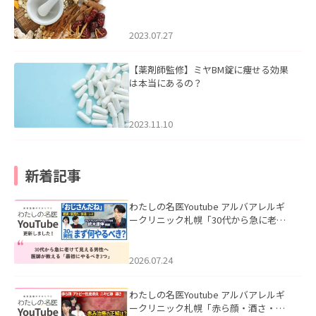
2023.07.27
【薬剤師監修】ミヤBM錠に痩せる効果
は本当にあるの？
2023.11.10
新着記事
わたしの名医Youtube アルバアレルギ
ークリニック札幌「30代から急に老け
て見える男性へ｜医師が教える「最初
にやるべき3つ」」を公開いたしまし
た。
2026.07.24
わたしの名医Youtube アルバアレルギ
ークリニック札幌「赤ら顔・酒さ・ニ