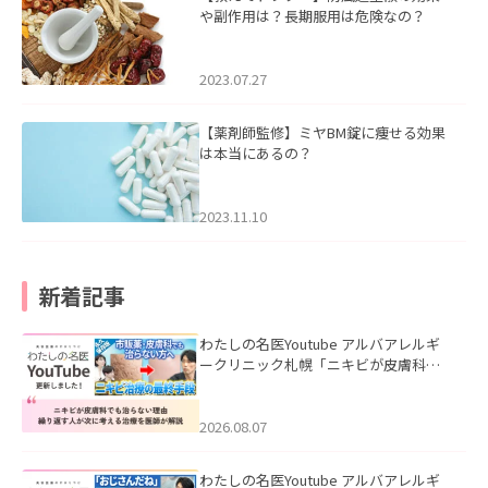
や副作用は？長期服用は危険なの？
2023.07.27
【薬剤師監修】ミヤBM錠に痩せる効果
は本当にあるの？
2023.11.10
新着記事
わたしの名医Youtube アルバアレルギ
ークリニック札幌「ニキビが皮膚科で
も治らない理由｜繰り返す人が次に考
える治療を医師が解説」を公開いたし
ました。
2026.08.07
わたしの名医Youtube アルバアレルギ