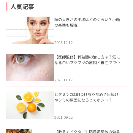
人気記事
顔の大きさの平均はどのくらい？小顔
の基準も解説
2023.12.12
【医師監修】稗粒腫の治し方は？気に
なる白いブツブツの原因と自宅ででき
るケアについて
2023.11.17
ビタミンCは朝つけちゃだめ？日焼け
やシミの原因になるってホント？
2021.09.22
【教えてドクター】防風通聖散の効果