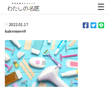
2022.01.17
hairremove9