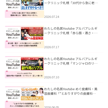
ークリニック札幌「30代から急に老け
て見える男性へ｜医師が教える「最初
にやるべき3つ」」を公開いたしまし
た。
2026.07.24
わたしの名医Youtube アルバアレルギ
ークリニック札幌「赤ら顔・酒さ・ニ
キビ跡にVビームは効く？向いている赤
みを医師が徹底解説」を公開いたしま
した。
2026.07.17
わたしの名医Youtube アルバアレルギ
ークリニック札幌「マンジャロのリア
ル｜医師が明かす副作用・リバウン
ド・正しい使い方」を公開いたしまし
た。
2026.07.10
わたしの名医Youtube めぐ皮膚科・美
容皮膚科「”とおりすがりの皮膚科
医”がスレッズの肌悩みに本気で答えて
みた」を公開いたしました。
2026.06.05