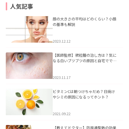
人気記事
顔の大きさの平均はどのくらい？小顔
の基準も解説
2023.12.12
【医師監修】稗粒腫の治し方は？気に
なる白いブツブツの原因と自宅ででき
るケアについて
2023.11.17
ビタミンCは朝つけちゃだめ？日焼け
やシミの原因になるってホント？
2021.09.22
【教えてドクター】防風通聖散の効果