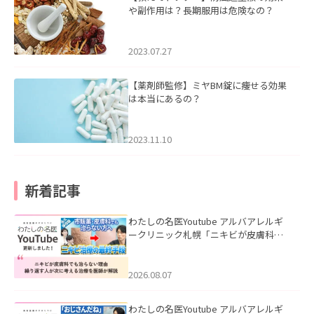
や副作用は？長期服用は危険なの？
2023.07.27
【薬剤師監修】ミヤBM錠に痩せる効果
は本当にあるの？
2023.11.10
新着記事
わたしの名医Youtube アルバアレルギ
ークリニック札幌「ニキビが皮膚科で
も治らない理由｜繰り返す人が次に考
える治療を医師が解説」を公開いたし
ました。
2026.08.07
わたしの名医Youtube アルバアレルギ