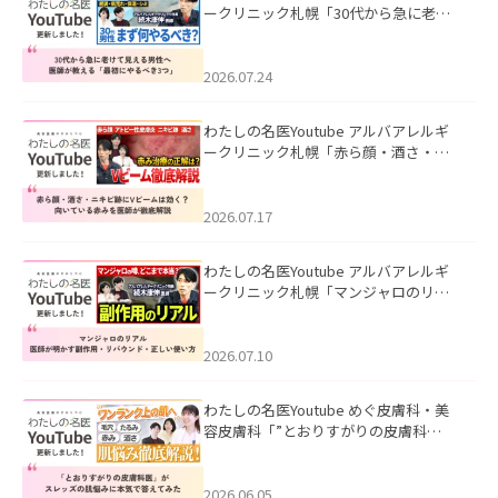
ークリニック札幌「30代から急に老け
て見える男性へ｜医師が教える「最初
にやるべき3つ」」を公開いたしまし
た。
2026.07.24
わたしの名医Youtube アルバアレルギ
ークリニック札幌「赤ら顔・酒さ・ニ
キビ跡にVビームは効く？向いている赤
みを医師が徹底解説」を公開いたしま
した。
2026.07.17
わたしの名医Youtube アルバアレルギ
ークリニック札幌「マンジャロのリア
ル｜医師が明かす副作用・リバウン
ド・正しい使い方」を公開いたしまし
た。
2026.07.10
わたしの名医Youtube めぐ皮膚科・美
容皮膚科「”とおりすがりの皮膚科
医”がスレッズの肌悩みに本気で答えて
みた」を公開いたしました。
2026.06.05