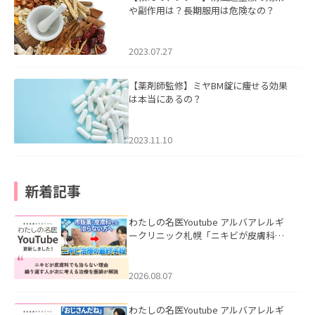
や副作用は？長期服用は危険なの？
2023.07.27
【薬剤師監修】ミヤBM錠に痩せる効果
は本当にあるの？
2023.11.10
新着記事
わたしの名医Youtube アルバアレルギ
ークリニック札幌「ニキビが皮膚科で
も治らない理由｜繰り返す人が次に考
える治療を医師が解説」を公開いたし
ました。
2026.08.07
わたしの名医Youtube アルバアレルギ