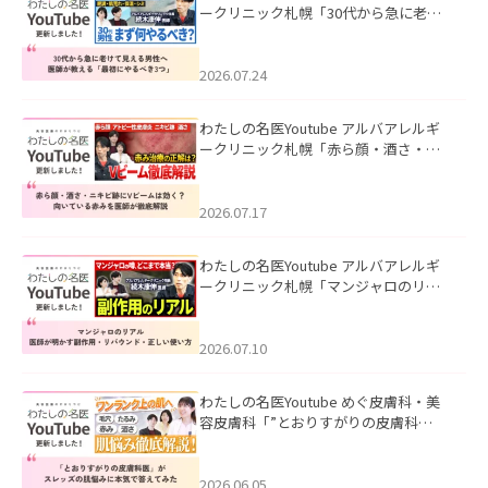
ークリニック札幌「30代から急に老け
て見える男性へ｜医師が教える「最初
にやるべき3つ」」を公開いたしまし
た。
2026.07.24
わたしの名医Youtube アルバアレルギ
ークリニック札幌「赤ら顔・酒さ・ニ
キビ跡にVビームは効く？向いている赤
みを医師が徹底解説」を公開いたしま
した。
2026.07.17
わたしの名医Youtube アルバアレルギ
ークリニック札幌「マンジャロのリア
ル｜医師が明かす副作用・リバウン
ド・正しい使い方」を公開いたしまし
た。
2026.07.10
わたしの名医Youtube めぐ皮膚科・美
容皮膚科「”とおりすがりの皮膚科
医”がスレッズの肌悩みに本気で答えて
みた」を公開いたしました。
2026.06.05