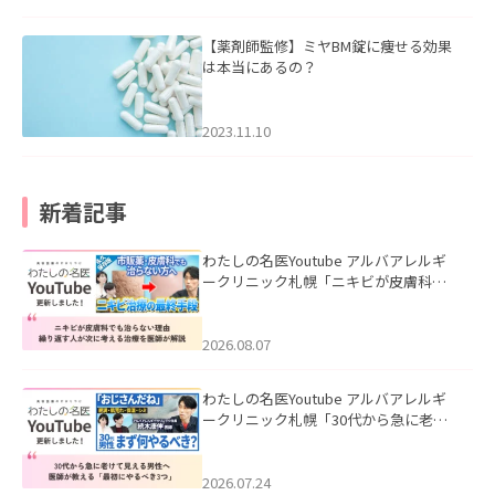
【薬剤師監修】ミヤBM錠に痩せる効果
は本当にあるの？
2023.11.10
新着記事
わたしの名医Youtube アルバアレルギ
ークリニック札幌「ニキビが皮膚科で
も治らない理由｜繰り返す人が次に考
える治療を医師が解説」を公開いたし
ました。
2026.08.07
わたしの名医Youtube アルバアレルギ
ークリニック札幌「30代から急に老け
て見える男性へ｜医師が教える「最初
にやるべき3つ」」を公開いたしまし
た。
2026.07.24