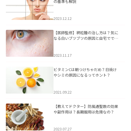
の基準も解説
2023.12.12
【医師監修】稗粒腫の治し方は？気に
なる白いブツブツの原因と自宅ででき
るケアについて
2023.11.17
ビタミンCは朝つけちゃだめ？日焼け
やシミの原因になるってホント？
2021.09.22
【教えてドクター】防風通聖散の効果
や副作用は？長期服用は危険なの？
2023.07.27