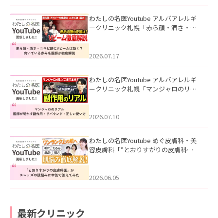
わたしの名医Youtube アルバアレルギ
ークリニック札幌「赤ら顔・酒さ・ニ
キビ跡にVビームは効く？向いている赤
みを医師が徹底解説」を公開いたしま
した。
2026.07.17
わたしの名医Youtube アルバアレルギ
ークリニック札幌「マンジャロのリア
ル｜医師が明かす副作用・リバウン
ド・正しい使い方」を公開いたしまし
た。
2026.07.10
わたしの名医Youtube めぐ皮膚科・美
容皮膚科「”とおりすがりの皮膚科
医”がスレッズの肌悩みに本気で答えて
みた」を公開いたしました。
2026.06.05
最新クリニック