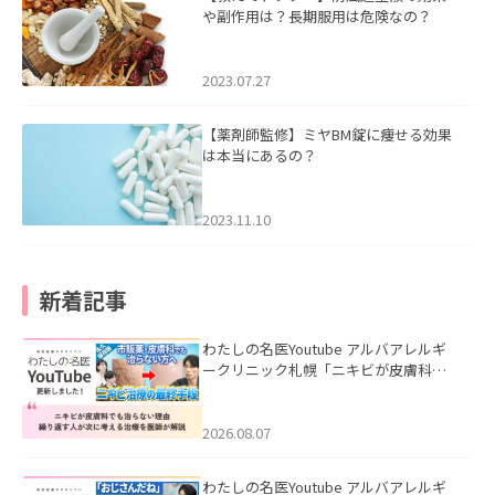
や副作用は？長期服用は危険なの？
2023.07.27
【薬剤師監修】ミヤBM錠に痩せる効果
は本当にあるの？
2023.11.10
新着記事
わたしの名医Youtube アルバアレルギ
ークリニック札幌「ニキビが皮膚科で
も治らない理由｜繰り返す人が次に考
える治療を医師が解説」を公開いたし
ました。
2026.08.07
わたしの名医Youtube アルバアレルギ