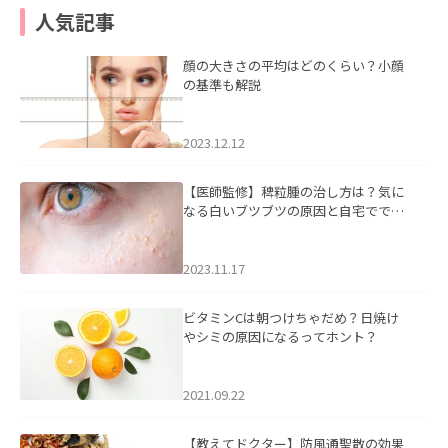
人気記事
顔の大きさの平均はどのくらい？小顔
の基準も解説
2023.12.12
【医師監修】稗粒腫の治し方は？気に
なる白いブツブツの原因と自宅ででき
るケアについて
2023.11.17
ビタミンCは朝つけちゃだめ？日焼け
やシミの原因になるってホント？
2021.09.22
【教えてドクター】防風通聖散の効果