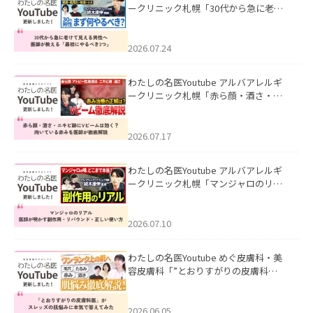
ークリニック札幌「30代から急に老け
て見える男性へ｜医師が教える「最初
にやるべき3つ」」を公開いたしまし
た。
2026.07.24
わたしの名医Youtube アルバアレルギ
ークリニック札幌「赤ら顔・酒さ・ニ
キビ跡にVビームは効く？向いている赤
みを医師が徹底解説」を公開いたしま
した。
2026.07.17
わたしの名医Youtube アルバアレルギ
ークリニック札幌「マンジャロのリア
ル｜医師が明かす副作用・リバウン
ド・正しい使い方」を公開いたしまし
た。
2026.07.10
わたしの名医Youtube めぐ皮膚科・美
容皮膚科「”とおりすがりの皮膚科
医”がスレッズの肌悩みに本気で答えて
みた」を公開いたしました。
2026.06.05